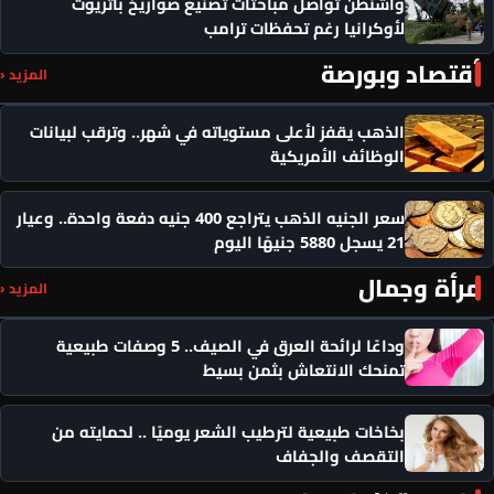
واشنطن تواصل مباحثات تصنيع صواريخ باتريوت
لأوكرانيا رغم تحفظات ترامب
أقتصاد وبورصة
المزيد ‹
الذهب يقفز لأعلى مستوياته في شهر.. وترقب لبيانات
الوظائف الأمريكية
سعر الجنيه الذهب يتراجع 400 جنيه دفعة واحدة.. وعيار
21 يسجل 5880 جنيهًا اليوم
مرأة وجمال
المزيد ‹
وداعًا لرائحة العرق في الصيف.. 5 وصفات طبيعية
تمنحك الانتعاش بثمن بسيط
بخاخات طبيعية لترطيب الشعر يوميًا .. لحمايته من
التقصف والجفاف