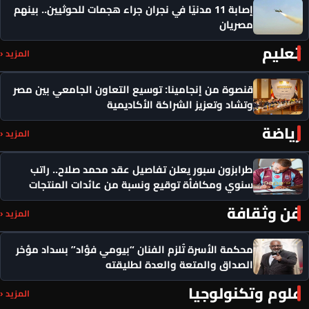
إصابة 11 مدنيًا في نجران جراء هجمات للحوثيين.. بينهم
مصريان
تعليم
المزيد ‹
قنصوة من إنجامينا: توسيع التعاون الجامعي بين مصر
وتشاد وتعزيز الشراكة الأكاديمية
رياضة
المزيد ‹
طرابزون سبور يعلن تفاصيل عقد محمد صلاح.. راتب
سنوي ومكافأة توقيع ونسبة من عائدات المنتجات
فن وثقافة
المزيد ‹
محكمة الأسرة تُلزم الفنان “بيومي فؤاد” بسداد مؤخر
الصداق والمتعة والعدة لطليقته
علوم وتكنولوجيا
المزيد ‹