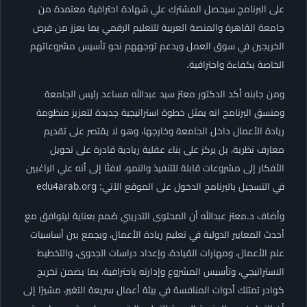
على البرنامج سيحصل المشترك علي شهادة احترافية معتمدة من
جامعة القاهرة والمنصة العربية للتعليم الرقمي بما يعزز من فرص
الخريجين في سوق العمل ويدعم توجههم نحو تأسيس مشروعاتهم
الخاصة بكفاءة واحترافية.
ومن جابنه أكد الدكتور معتز سيد عبدالله مساعد رئيس الجامعة
ومنسق البرنامج انه يمثل خطوة استراتيجية جديدة لتعزيز منظومة
ريادة الأعمال داخل الجامعة وخارجها، وهو لا يقتصر على تقديم
معارف نظرية، بل يركز على بناء عقلية ريادية قادرة على تحويل
الأفكار إلى مشروعات قابلة للتنفيذ والنمو، لافتًا إلى أنه علي الراغبين
في التسجيل بالبرنامج الدخول على الموقع الآتي: edu4arab.org
وأضاف د.معتز عبدالله أن المحتوى التدريبي صُمم بعناية ليتوافق مع
أحدث المعايير الدولية في تعليم ريادة الأعمال، ويجمع بين أساسيات
علم الأعمال، ومهارات القيادة، وإعداد دراسات الجدوى، والتخطيط
الاستراتيجي، وتأسيس المشروع وإدارته باحترافية، بما يضمن تخريج
كوادر تمتلك أدوات المنافسة في بيئة أعمال سريعة التغير، مشيرًا إلى