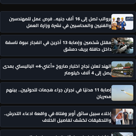
برواتب تصل إلى 16 ألف جنيه.. فرص عمل للمهندسين
والفنيين والمحاسبين في نشرة وزارة العمل
مقتل شخصين وإصابة 13 آخرين في انفجار عبوة ناسفة
داخل حافلة بريف دمشق
الهند تعلن نجاح اختبار صاروخ «أغني-4» الباليستي بمدى
يصل إلى 4 آلاف كيلومتر
إصابة 11 مدنيًا في نجران جراء هجمات للحوثيين.. بينهم
مصريان
إخلاء سبيل سائق أوبر وفتاة في واقعة ادعاء التحرش..
والتحقيقات تكشف تفاصيل الخلاف