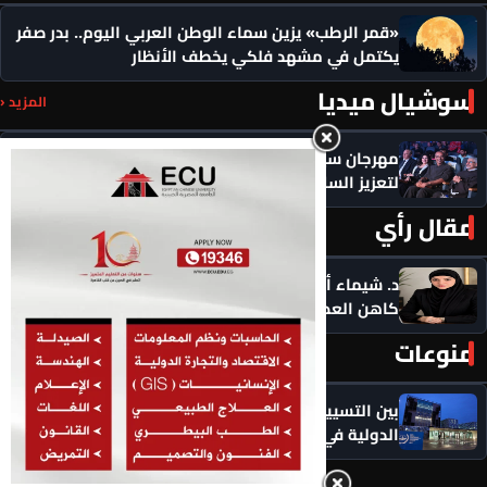
«قمر الرطب» يزين سماء الوطن العربي اليوم.. بدر صفر
يكتمل في مشهد فلكي يخطف الأنظار
سوشيال ميديا
المزيد ‹
مهرجان سيمفوني للفنون يكرم رموزاً مؤثرة ويدعو
لتعزيز السلام
مقال رأي
المزيد ‹
د. شيماء أحمدين تكتب .. حين يصبح الذكاء الاصطناعي
كاهن العصر: هل نستبدل التأمل بالاستهلاك؟
منوعات
المزيد ‹
بين التسييس وازدواجية المعايير.. المحكمة الجنائية
الدولية في مواجهة انتقادات عالمية متصاعدة