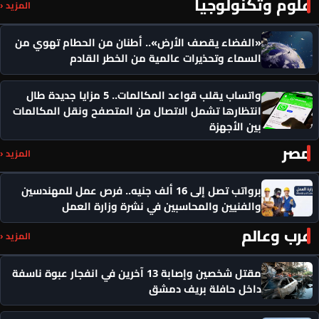
علوم وتكنولوجيا
المزيد ‹
«الفضاء يقصف الأرض».. أطنان من الحطام تهوي من
السماء وتحذيرات عالمية من الخطر القادم
واتساب يقلب قواعد المكالمات.. 5 مزايا جديدة طال
انتظارها تشمل الاتصال من المتصفح ونقل المكالمات
بين الأجهزة
مصر
المزيد ‹
برواتب تصل إلى 16 ألف جنيه.. فرص عمل للمهندسين
والفنيين والمحاسبين في نشرة وزارة العمل
عرب وعالم
المزيد ‹
مقتل شخصين وإصابة 13 آخرين في انفجار عبوة ناسفة
داخل حافلة بريف دمشق