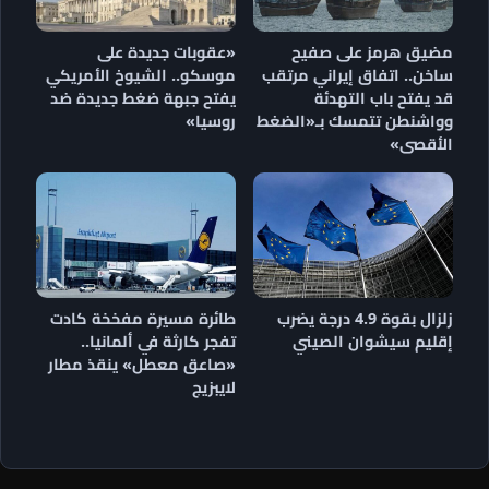
مضيق هرمز على صفيح
«عقوبات جديدة على
ساخن.. اتفاق إيراني مرتقب
موسكو.. الشيوخ الأمريكي
قد يفتح باب التهدئة
يفتح جبهة ضغط جديدة ضد
وواشنطن تتمسك بـ«الضغط
روسيا»
الأقصى»
زلزال بقوة 4.9 درجة يضرب
طائرة مسيرة مفخخة كادت
إقليم سيشوان الصيني
تفجر كارثة في ألمانيا..
«صاعق معطل» ينقذ مطار
لايبزيج