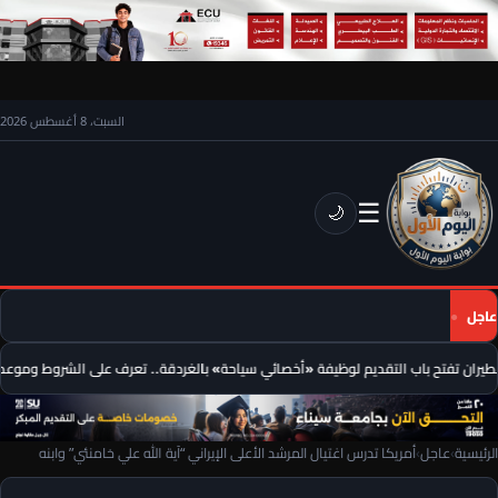
السبت، 8 أغسطس 2026
☰
🌙
عاجل
يران تفتح باب التقديم لوظيفة «أخصائي سياحة» بالغردقة.. تعرف على الشروط وموعد ا
الرئيسية
›
عاجل
›
أمريكا تدرس اغتيال المرشد الأعلى الإيراني “آية الله علي خامنئي” وابنه