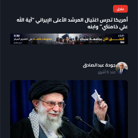
عاجل
أمريكا تدرس اغتيال المرشد الأعلى الإيراني “آية الله
علي خامنئي” وابنه
جودة عبدالصادق
منذ 6 أشهر