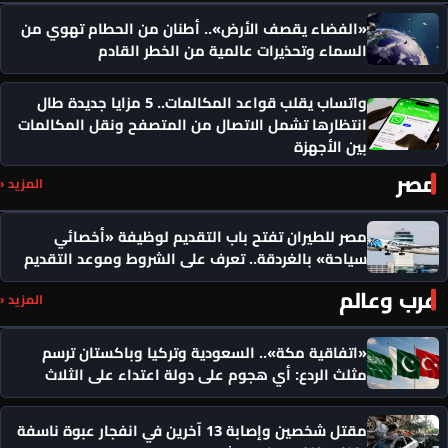
«الفضاء يقصف الأرض».. أطنان من الحطام تهوي من
السماء وتحذيرات عالمية من الخطر القادم
واتساب يقلب قواعد المكالمات.. 5 مزايا جديدة طال
انتظارها تشمل الاتصال من المتصفح ونقل المكالمات
بين الأجهزة
مصر
المزيد ‹
مصر للطيران تفتح باب التقديم لوظيفة «أخصائي
سياحة» بالغردقة.. تعرف على الشروط وموعد التقديم
عرب وعالم
المزيد ‹
«اتفاقية مكة».. السعودية وتركيا وباكستان ترسم
مثلث الردع: أي هجوم على دولة اعتداء على الثلاث
مقتل شخصين وإصابة 13 آخرين في انفجار عبوة ناسفة