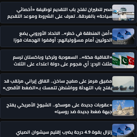
مصر للطيران تفتح باب التقديم لوظيفة «أخصائي
سياحة» بالغردقة.. تعرف على الشروط وموعد التقديم
«أمن المنطقة في خطر».. الاتحاد الأوروبي يضع
الحوثيين أمام مسؤولياتهم: أوقفوا الهجمات فورًا
«اتفاقية مكة».. السعودية وتركيا وباكستان ترسم
مثلث الردع: أي هجوم على دولة اعتداء على الثلاث
مضيق هرمز على صفيح ساخن.. اتفاق إيراني مرتقب قد
يفتح باب التهدئة وواشنطن تتمسك بـ«الضغط الأقصى»
«عقوبات جديدة على موسكو.. الشيوخ الأمريكي يفتح
جبهة ضغط جديدة ضد روسيا»
زلزال بقوة 4.9 درجة يضرب إقليم سيشوان الصيني