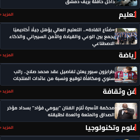
داخل حافلة بريف دمشق
تعليم
المزيد ‹
«صُنّاع القادة».. التعليم العالي يؤهل جيلًا أكاديميًا
يجمع بين الوعي والقيادة والأمن السيبراني والذكاء
الاصطناعي
رياضة
المزيد ‹
طرابزون سبور يعلن تفاصيل عقد محمد صلاح.. راتب
سنوي ومكافأة توقيع ونسبة من عائدات المنتجات
فن وثقافة
المزيد ‹
محكمة الأسرة تُلزم الفنان “بيومي فؤاد” بسداد مؤخر
الصداق والمتعة والعدة لطليقته
علوم وتكنولوجيا
المزيد ‹