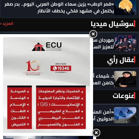
«قمر الرطب» يزين سماء الوطن العربي اليوم.. بدر صفر
يكتمل في مشهد فلكي يخطف الأنظار
سوشيال ميديا
المزيد ‹
مهرجان سيمفوني للفنون يكرم رموزاً مؤثرة ويدعو
لتعزيز السلام
مقال رأي
المزيد ‹
د. شيماء أحمدين تكتب .. حين يصبح الذكاء الاصطناعي
كاهن العصر: هل نستبدل التأمل بالاستهلاك؟
منوعات
المزيد ‹
«أمن المنطقة في خطر».. الاتحاد الأوروبي يضع
الحوثيين أمام مسؤولياتهم: أوقفوا الهجمات فورًا