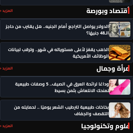
أقتصاد وبورصة
المزيد ‹
الدولار يواصل التراجع أمام الجنيه.. هل يقترب من حاجز
الـ48 جنيهًا؟
الذهب يقفز لأعلى مستوياته في شهر.. وترقب لبيانات
الوظائف الأمريكية
مرأة وجمال
المزيد ‹
وداعًا لرائحة العرق في الصيف.. 5 وصفات طبيعية
تمنحك الانتعاش بثمن بسيط
بخاخات طبيعية لترطيب الشعر يوميًا .. لحمايته من
التقصف والجفاف
علوم وتكنولوجيا
المزيد ‹