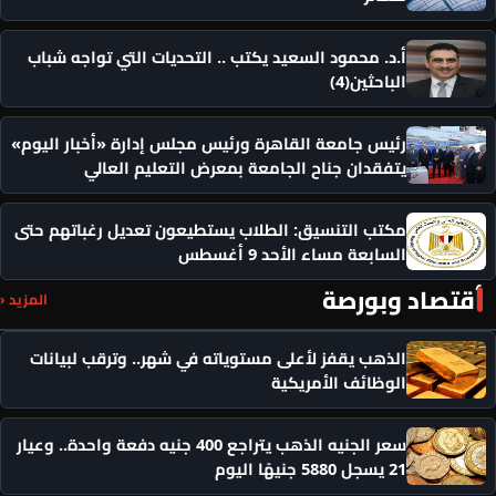
أ.د. محمود السعيد يكتب .. التحديات التي تواجه شباب
الباحثين(4)
رئيس جامعة القاهرة ورئيس مجلس إدارة «أخبار اليوم»
يتفقدان جناح الجامعة بمعرض التعليم العالي
مكتب التنسيق: الطلاب يستطيعون تعديل رغباتهم حتى
السابعة مساء الأحد 9 أغسطس
أقتصاد وبورصة
المزيد ‹
الذهب يقفز لأعلى مستوياته في شهر.. وترقب لبيانات
الوظائف الأمريكية
سعر الجنيه الذهب يتراجع 400 جنيه دفعة واحدة.. وعيار
21 يسجل 5880 جنيهًا اليوم