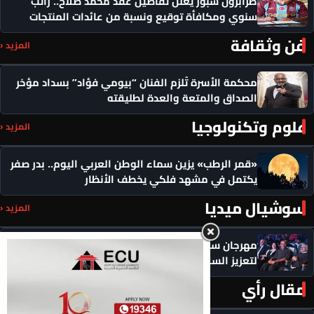
طرابزون سبور يعلن تفاصيل عقد محمد صلاح.. راتب
سنوي ومكافأة توقيع ونسبة من عائدات المنتجات
فن وثقافة
المزيد ‹
محكمة الأسرة تُلزم الفنان “بيومي فؤاد” بسداد مؤخر
الصداق والمتعة والعدة لطليقته
علوم وتكنولوجيا
المزيد ‹
«قمر الرطب» يزين سماء الوطن العربي اليوم.. بدر صفر
يكتمل في مشهد فلكي يخطف الأنظار
سوشيال ميديا
المزيد ‹
مهرجان سيمفوني للفنون يكرم رموزاً مؤثرة ويدعو
لتعزيز السلام
مقال رأي
المزيد ‹