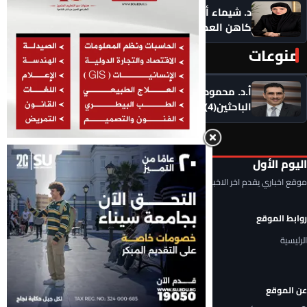
د. شيماء أحمدين تكتب .. حين يصبح الذكاء الاصطناعي
كاهن العصر: هل نستبدل التأمل بالاستهلاك؟
منوعات
المزيد ‹
أ.د. محمود السعيد يكتب .. التحديات التي تواجه شباب
الباحثين(4)
اليوم الأول
موقع اخباري يقدم اخر الاخبار المحلية والعربية والعالمية
روابط الموقع
الرئيسية
عن الموقع