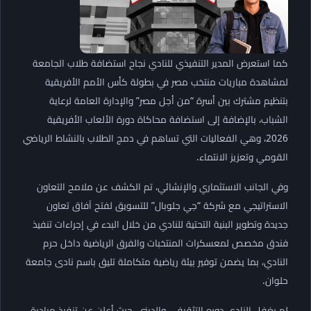
كما استعرض المدير التنفيذي للنادي نجاح استضافة طلاب الجامعة
لمشاهدة مباريات منتخب مصر في بطولة كأس الأمم الأفريقية
بتنظيم مشترك بين أسرة “من أجل مصر” والإدارة العامة لرعاية
الشباب، بالإضافة إلى استضافة محاكاة دورة الألعاب الأفريقية
2026، وهي الفعاليات التي تساهم في دمج الطلاب بالنشاط الرياضي
القومي وتعزيز الانتماء.
​وفي الجانب الاستثماري والإنشائي، تم الكشف عن ملامح التعاون
الاستراتيجي مع شركة “جي جلوبال” للتسويق لفتح آفاق تعاون
جديدة وتطوير البنية التحتية للنادي من خلال البدء في إجراءات تنفيذ
فندق مخصص لمعسكرات المنتخبات والفرق الرياضية داخل حرم
النادي، بما يضمن توفير بيئة رياضية متكاملة تليق باسم نادى جامعة
حلوان.
لم يغفل النادي دوره التثقيفي والديني، حيث أعلن عن تنفيذ مبادرة