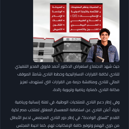
حيث شهد الاجتماع استعراض الدكتور أحمد فاروق المدير التنفيذي
للنادي لكافة القرارات الاستراتيجية وخطط النادى شاملاً الموقف
المالي للنادي ومناقشة حزمة من القرارات التي تستهدف تعزيز
مكانة النادي كمنارة رياضية وتربوية رائدة.
​وفي إطار دعم النادي للمنتخبات الوطنية، في لفتة إنسانية ورياضية
بارزة، أعلن النادي عن استضافة المعسكر المغلق لمنتخب مصر لكرة
القدم “للساق الواحدة”، في إطار دور النادي المجتمعي لدعم الأبطال
من ذوي الهمم وتوفير كافة الإمكانيات لهم، كما احيط المجلس