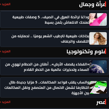
مرأة وجمال
المزيد ‹
وداعًا لرائحة العرق في الصيف.. 5 وصفات طبيعية
تمنحك الانتعاش بثمن بسيط
بخاخات طبيعية لترطيب الشعر يوميًا .. لحمايته من
التقصف والجفاف
علوم وتكنولوجيا
المزيد ‹
«الفضاء يقصف الأرض».. أطنان من الحطام تهوي من
السماء وتحذيرات عالمية من الخطر القادم
واتساب يقلب قواعد المكالمات.. 5 مزايا جديدة طال
انتظارها تشمل الاتصال من المتصفح ونقل المكالمات
بين الأجهزة
مصر
المزيد ‹