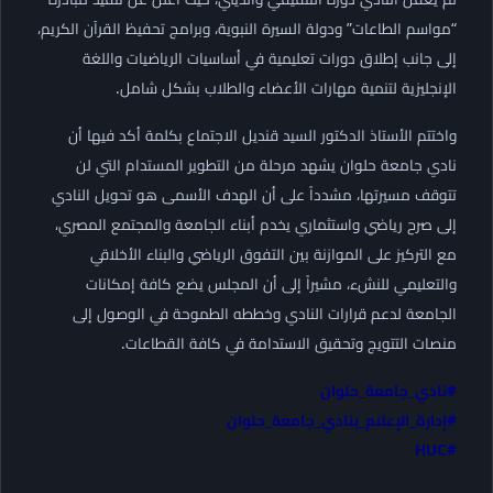
“مواسم الطاعات” ودولة السيرة النبوية، وبرامج تحفيظ القرآن الكريم،
إلى جانب إطلاق دورات تعليمية في أساسيات الرياضيات واللغة
الإنجليزية لتنمية مهارات الأعضاء والطلاب بشكل شامل.
​واختتم الأستاذ الدكتور السيد قنديل الاجتماع بكلمة أكد فيها أن
نادي جامعة حلوان يشهد مرحلة من التطوير المستدام التي لن
تتوقف مسيرتها، مشدداً على أن الهدف الأسمى هو تحويل النادي
إلى صرح رياضي واستثماري يخدم أبناء الجامعة والمجتمع المصري،
مع التركيز على الموازنة بين التفوق الرياضي والبناء الأخلاقي
والتعليمي للنشء، مشيراً إلى أن المجلس يضع كافة إمكانات
الجامعة لدعم قرارات النادي وخططه الطموحة في الوصول إلى
منصات التتويج وتحقيق الاستدامة في كافة القطاعات.
#نادي_جامعة_حلوان
#إدارة_الإعلام_بنادي_جامعة_حلوان
#HUC