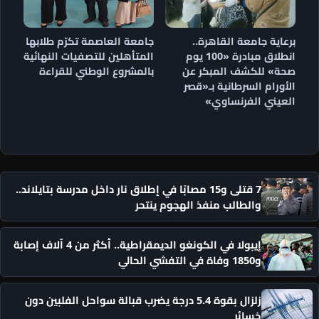
برعاية جامعة القاهرة..
جامعة العاصمة تكرّم طلابها
انطلاق مبادرة «100 يوم
المتأهلين للتصفيات النهائية
صحة» للكشف المبكر عن
بالمشروع الوطني للقراءة
الأورام السرطانية بـ«قصر
العيني الفرنساوي»
7 قتلى و15 مصابًا في إطلاق نار داخل مدرسة بتايلاند..
والطالب منفذ الهجوم ينتحر
إيبولا في الكونغو الديمقراطية.. أكثر من 4 آلاف إصابة
و1850 وفاة في التفشي الحالي
زلزال بقوة 5.4 درجة يضرب قبالة سواحل الفلبين دون
خسائر