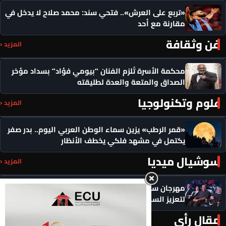
«تربع على العرش».. فتحي سند: محمد صلاح لا يدخل في
مقارنة مع أحد
فن وثقافة
المزيد ‹
محكمة الأسرة تُلزم الفنان “بيومي فؤاد” بسداد مؤخر
الصداق والمتعة والعدة لطليقته
علوم وتكنولوجيا
المزيد ‹
«قمر الرطب» يزين سماء الوطن العربي اليوم.. بدر صفر
يكتمل في مشهد فلكي يخطف الأنظار
سوشيال ميديا
المزيد ‹
مهرجان سيمفوني للفنون يكرم رموزاً مؤثرة ويدعو
لتعزيز السلام
مقال رأي
المزيد ‹