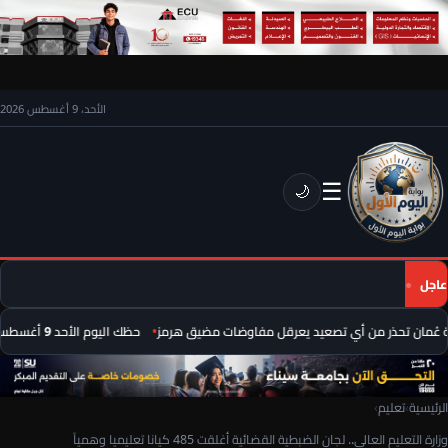
الأحد، 9 أغسطس 2026
☰
🌙
عاجل
ُمان تحذر من أي تصعيد يعرقل مفاوضات مضيق هرمز
حظك اليوم الأحد 9 أغسطس 2026.. توقعات الأبراج على الصعيد المهني والعاطفي
الرئيسية
›
تعليم
›
وزارة التعليم العالى.. لجان الضبطية القضائية أغلقت 485 كيانا تعليميا وهمياً