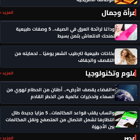
مرأة وجمال
المزيد ‹
وداعًا لرائحة العرق في الصيف.. 5 وصفات طبيعية
تمنحك الانتعاش بثمن بسيط
بخاخات طبيعية لترطيب الشعر يوميًا .. لحمايته من
التقصف والجفاف
علوم وتكنولوجيا
المزيد ‹
«الفضاء يقصف الأرض».. أطنان من الحطام تهوي من
السماء وتحذيرات عالمية من الخطر القادم
واتساب يقلب قواعد المكالمات.. 5 مزايا جديدة طال
انتظارها تشمل الاتصال من المتصفح ونقل المكالمات
بين الأجهزة
مصر
المزيد ‹