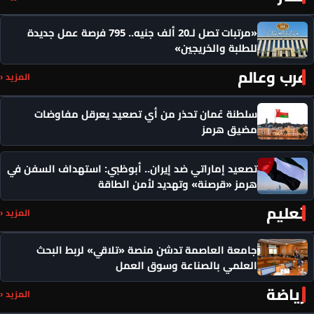
«مرتبات تصل لـ20 ألف جنيه.. 795 فرصة عمل جديدة
للطلبة والخريجين»
عرب وعالم
المزيد ‹
سلطنة عُمان تحذر من أي تصعيد يعرقل مفاوضات
مضيق هرمز
تصعيد إماراتي ضد إيران.. أبوظبي: استهداف السفن في
هرمز «قرصنة» وتهديد لأمن الطاقة
تعليم
المزيد ‹
جامعة العاصمة تدشن منصة «تلاقي» لربط البحث
العلمي بالصناعة وسوق العمل
رياضة
المزيد ‹