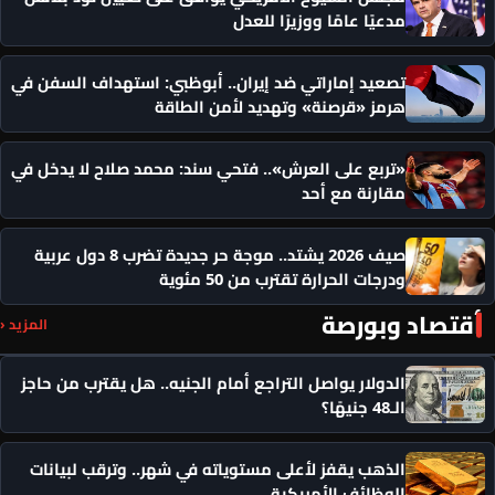
مدعيًا عامًا ووزيرًا للعدل
تصعيد إماراتي ضد إيران.. أبوظبي: استهداف السفن في
هرمز «قرصنة» وتهديد لأمن الطاقة
«تربع على العرش».. فتحي سند: محمد صلاح لا يدخل في
مقارنة مع أحد
صيف 2026 يشتد.. موجة حر جديدة تضرب 8 دول عربية
ودرجات الحرارة تقترب من 50 مئوية
أقتصاد وبورصة
المزيد ‹
الدولار يواصل التراجع أمام الجنيه.. هل يقترب من حاجز
الـ48 جنيهًا؟
الذهب يقفز لأعلى مستوياته في شهر.. وترقب لبيانات
الوظائف الأمريكية