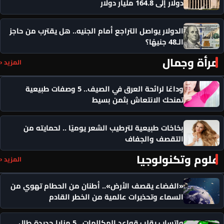
دولار إلى 164.8 مليار دولار
الدولار يواصل التراجع أمام الجنيه.. هل يقترب من حاجز
الـ48 جنيهًا؟
مرأة وجمال
المزيد ‹
وداعًا لرائحة العرق في الصيف.. 5 وصفات طبيعية
تمنحك الانتعاش بثمن بسيط
بخاخات طبيعية لترطيب الشعر يوميًا .. لحمايته من
التقصف والجفاف
علوم وتكنولوجيا
المزيد ‹
«الفضاء يقصف الأرض».. أطنان من الحطام تهوي من
السماء وتحذيرات عالمية من الخطر القادم
واتساب يقلب قواعد المكالمات.. 5 مزايا جديدة طال