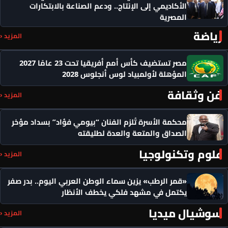
الأكاديمي إلى الإنتاج.. ودعم الصناعة بالابتكارات
المصرية
رياضة
المزيد ‹
مصر تستضيف كأس أمم أفريقيا تحت 23 عامًا 2027
المؤهلة لأولمبياد لوس أنجلوس 2028
فن وثقافة
المزيد ‹
محكمة الأسرة تُلزم الفنان “بيومي فؤاد” بسداد مؤخر
الصداق والمتعة والعدة لطليقته
علوم وتكنولوجيا
المزيد ‹
«قمر الرطب» يزين سماء الوطن العربي اليوم.. بدر صفر
يكتمل في مشهد فلكي يخطف الأنظار
سوشيال ميديا
المزيد ‹