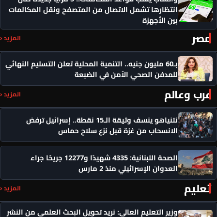
انتظارها تشمل الاتصال من المتصفح ونقل المكالمات
بين الأجهزة
مصر
المزيد ‹
بـ60 مليون جنيه.. التنمية المحلية تعلن التسليم النهائي
للمدفن الصحي الآمن في الضبعة
عرب وعالم
المزيد ‹
نتنياهو ينسف وثيقة الـ15 نقطة.. إسرائيل ترفض
الانسحاب من غزة قبل نزع سلاح حماس
الصحة اللبنانية: 4335 شهيدًا و12277 جريحًا جراء
العدوان الإسرائيلي منذ 2 مارس
تعليم
المزيد ‹
وزير التعليم العالي: نريد تحويل البحث العلمي من النشر