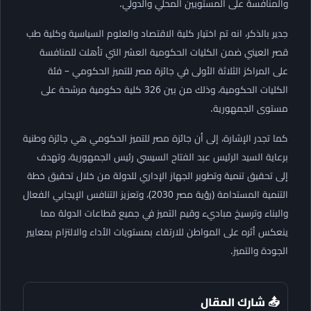
والمنافسة على المستويين المحلي والدولي.
جدير بالذكر، انه تم اختيار كلية الاقتصاد والعلوم السياسية وكلية طب
قصر العيني ضمن الكليات الحكومية العشر التي تأهلت للمنافسة
على المراكز الثلاثة الأولى في جائزة مصر للتميز الحكومي – فئة
الكليات الحكومية، وذلك من بين 326 كلية حكومية مرشحة على
مستوى الجمهورية.
كما تجدر الإشارة، إلى أن جائزة مصر للتميز الحكومي هي جائزة وطنية
برعاية السيد الرئيس عبد الفتاح السيسي رئيس الجمهورية، وتهدف
إلى تحقيق تنمية وتطوير الجهاز الإداري للدولة من خلال تحقيق خطة
التنمية المستدامة (رؤية مصر 2030)، وتعزيز التنافس الإيجابي الفعال
والبناء وترسيخ مباديء وقيم التميز في جميع قطاعات الدولة مما
ينعكس أثره على المواطن للارتقاء بمستويات الأداء والالتزام بمعايير
الجودة والتميز.
📤 شارك المقال