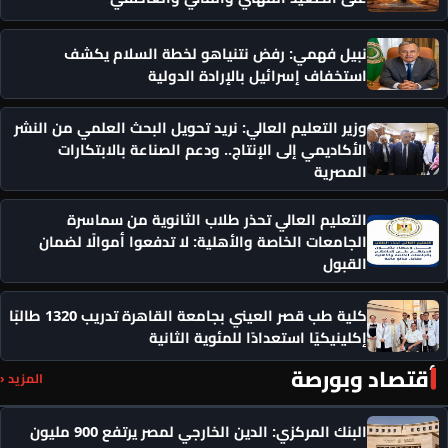
نبيل فهمي: رفض نتنياهو لخطة السلام يكشف
استخفاف إسرائيل بالإرادة الدولية
وزير التعليم العالي: نريد تحويل البحث العلمي من النشر
الأكاديمي إلى الإنتاج.. ودعم الصناعة بالابتكارات
المصرية
التعليم العالي تحذر طلاب الثانوية من سماسرة
الجامعات الخاصة والأهلية: لا تدفعوا أموالًا لضمان
القبول
كلية طب قصر العيني بجامعة القاهرة تدريب 1320 طالبًا
إكلينيكيًا استعدادًا للمئوية الثانية
أقتصاد وبورصة
المزيد ‹
البنك المركزي: الدين الخارجي لمصر يرتفع 900 مليون