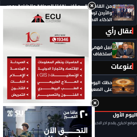
من القاهرة إلى عمّان.. نقابتا الصحافة والطباعة بمصر
والأردن ترسمان ملامح تعاون عمالي جديد في عصر
الذكاء الاصطناعي
مقال رأي
المزيد ‹
نبيل فهمي: رفض نتنياهو لخطة السلام يكشف
استخفاف إسرائيل بالإرادة الدولية
منوعات
المزيد ‹
حظك اليوم الثلاثاء 11 أغسطس 2026.. توقعات الأبراج
على الصعيد المهني والمالي والعاطفي
اليوم الأول
موقع اخباري يقدم اخر الاخبار المحلية والعربية والعالمية