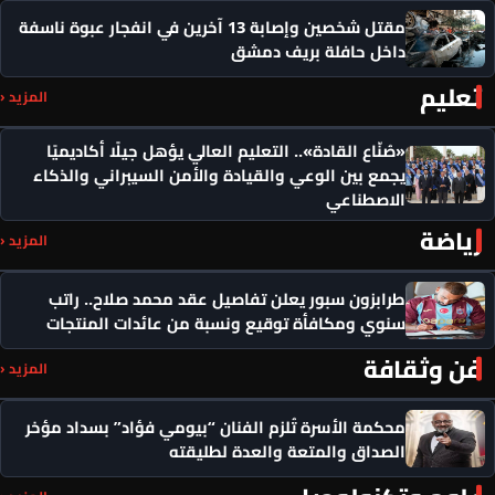
مقتل شخصين وإصابة 13 آخرين في انفجار عبوة ناسفة
داخل حافلة بريف دمشق
تعليم
المزيد ‹
«صُنّاع القادة».. التعليم العالي يؤهل جيلًا أكاديميًا
يجمع بين الوعي والقيادة والأمن السيبراني والذكاء
الاصطناعي
رياضة
المزيد ‹
طرابزون سبور يعلن تفاصيل عقد محمد صلاح.. راتب
سنوي ومكافأة توقيع ونسبة من عائدات المنتجات
فن وثقافة
المزيد ‹
محكمة الأسرة تُلزم الفنان “بيومي فؤاد” بسداد مؤخر
الصداق والمتعة والعدة لطليقته