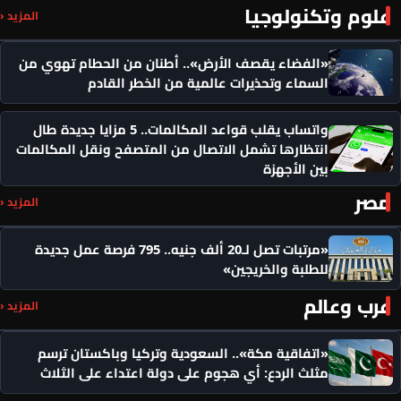
علوم وتكنولوجيا
المزيد ‹
«الفضاء يقصف الأرض».. أطنان من الحطام تهوي من
السماء وتحذيرات عالمية من الخطر القادم
واتساب يقلب قواعد المكالمات.. 5 مزايا جديدة طال
انتظارها تشمل الاتصال من المتصفح ونقل المكالمات
بين الأجهزة
مصر
المزيد ‹
«مرتبات تصل لـ20 ألف جنيه.. 795 فرصة عمل جديدة
للطلبة والخريجين»
عرب وعالم
المزيد ‹
«اتفاقية مكة».. السعودية وتركيا وباكستان ترسم
مثلث الردع: أي هجوم على دولة اعتداء على الثلاث