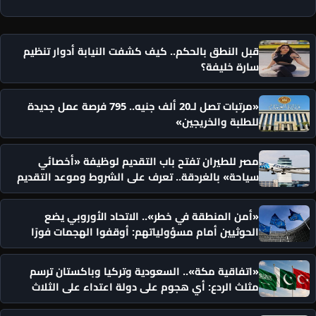
قبل النطق بالحكم.. كيف كشفت النيابة أدوار تنظيم
سارة خليفة؟
«مرتبات تصل لـ20 ألف جنيه.. 795 فرصة عمل جديدة
للطلبة والخريجين»
مصر للطيران تفتح باب التقديم لوظيفة «أخصائي
سياحة» بالغردقة.. تعرف على الشروط وموعد التقديم
«أمن المنطقة في خطر».. الاتحاد الأوروبي يضع
الحوثيين أمام مسؤولياتهم: أوقفوا الهجمات فورًا
«اتفاقية مكة».. السعودية وتركيا وباكستان ترسم
مثلث الردع: أي هجوم على دولة اعتداء على الثلاث