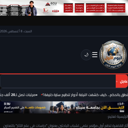
السبت، 8 أغسطس 2026
☰
🌙
عاجل
ق بالحكم.. كيف كشفت النيابة أدوار تنظيم سارة خليفة؟
«مرتبات تصل لـ20 ألف جنيه.. 795 فرصة عمل جديدة للطلبة والخريجين»
الرئيسية
›
تعليم
›
آثار القاهرة تنظم أول مؤتمر علمى لشباب الباحثين بعنوان “دراسات في علم الآثار” بالتعاون