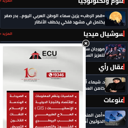
علوم وتكنولوجيا
المزيد ‹
«قمر الرطب» يزين سماء الوطن العربي اليوم.. بدر صفر
يكتمل في مشهد فلكي يخطف الأنظار
سوشيال ميديا
المزيد ‹
مهرجان سيمفوني للفنون يكرم رموزاً مؤثرة ويدعو
لتعزيز السلام
مقال رأي
المزيد ‹
د. شيماء أحمدين تكتب .. حين يصبح الذكاء الاصطناعي
كاهن العصر: هل نستبدل التأمل بالاستهلاك؟
منوعات
المزيد ‹
«أمن المنطقة في خطر».. الاتحاد الأوروبي يضع
الحوثيين أمام مسؤولياتهم: أوقفوا الهجمات فورًا