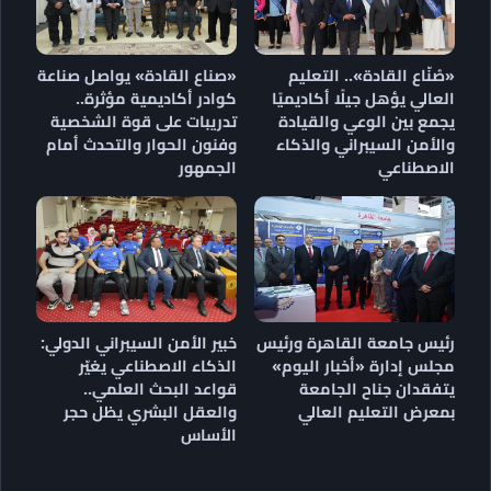
«صُنّاع القادة».. التعليم
«صناع القادة» يواصل صناعة
العالي يؤهل جيلًا أكاديميًا
كوادر أكاديمية مؤثرة..
يجمع بين الوعي والقيادة
تدريبات على قوة الشخصية
والأمن السيبراني والذكاء
وفنون الحوار والتحدث أمام
الاصطناعي
الجمهور
رئيس جامعة القاهرة ورئيس
خبير الأمن السيبراني الدولي:
مجلس إدارة «أخبار اليوم»
الذكاء الاصطناعي يغيّر
يتفقدان جناح الجامعة
قواعد البحث العلمي..
بمعرض التعليم العالي
والعقل البشري يظل حجر
الأساس