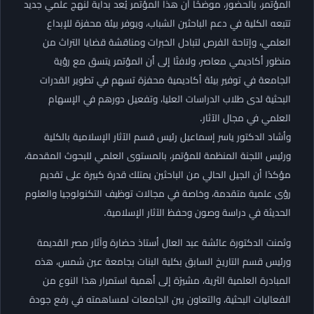
المؤتمر، بالحضور، موضحًا أن هذا المؤتمر يُعد بداية لنهج علمي جديد
تتبعه الكلية في دعم الباحثين الشباب، ويوفر بيئة محفزة للإبداع
العلمي، وإتاحة الفرص لتبادل الخبرات ومناقشة قضايا التراث من
منظور أكاديمي معاصر، ولافتًا إلى أن المؤتمر يتسق مع رؤية
الجامعة في توفير بيئة أكاديمية محفزة تسهم في تطوير القدرات
البحثية لدى طلاب الدراسات العليا، وتفعيل دورهم في الإسهام
العلمي في مجال الآثار.
وأشاد الدكتور ياسر إسماعيل رئيس قسم الآثار الإسلامية بالكلية
ورئيس اللجنة المنظمة للمؤتمر، بالمستوى العلمي للبحوث المقدمة،
مؤكدًا أن الجيل الحالي من الباحثين يمتلك قدرة كبيرة على تقديم
رؤى علمية متقدمة، وخاصة في مجالات توظيف التكنولوجيا والعلوم
الحديثة في دراسة وصون وحفظ الآثار الإسلامية.
وثمنت الدكتورة عائشة عبد العال أستاذ حضارة وآثار مصر القديمة
ورئيس قسم التاريخ السابق بكلية البنات بجامعة عين شمس، هذه
المبادرة العلمية الثرية، مشيرًة إلى أهمية استمرار هذا النوع من
الفعاليات البحثية، والتعاون بين الجامعات لمساهمته في رفع جودة