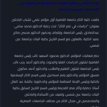
للإبداع العلمي وتطوير القدرات البحثية وتبادل الخبرات فى
التخصصات العلمية المختلفة.
نظمت كلية الآثار جامعة القاهرة أول مؤتمر علمي لشباب الباحثين
بعنوان: “دراسات في علم الآثار”، تحت رعاية الدكتور محمد سامي
عبدالصادق، رئيس الجامعة، وإشراف وحضور الدكتور محسن صالح
عميد الكلية، بالتعاون مع قسم التاريخ بكلية البنات بجامعة عين
شمس.
حضر فعاليات المؤتمر، الدكتور محمود السعيد نائب رئيس جامعة
القاهرة لشئون الدراسات العليا والبحوث، والدكتور أحمد رجب نائب
رئيس الجامعة لشئون التعليم والطلاب، والدكتور أحمد مكاوي
منسق المؤتمر، والدكتور ياسر اسماعيل رئيس قسم الآثار الإسلامية
بالكلية ورئيس اللجنة المنظمة للمؤتمر، والدكتورة عائشة عبد العال
أستاذ حضارة وآثار مصر القديمة ورئيس قسم التاريخ السابق بكلية
البنات جامعة عين شمس، ولفيف من الأساتذة والباحثين
والمتخصصين في مجال الآثار من مختلف الجامعات المصرية،