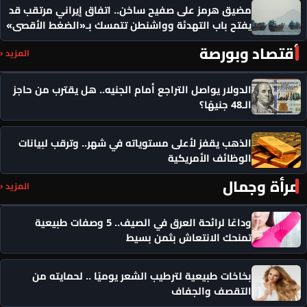
مضيق هرمز على صفيح ساخن.. اتفاق إيراني مرتقب قد
يفتح باب التهدئة وواشنطن تتمسك بـ«الضغط الأقصى»
أقتصاد وبورصة
المزيد ‹
الدولار يواصل التراجع أمام الجنيه.. هل يقترب من حاجز
الـ48 جنيهًا؟
الذهب يقفز لأعلى مستوياته في شهر.. وترقب لبيانات
الوظائف الأمريكية
مرأة وجمال
المزيد ‹
وداعًا لرائحة العرق في الصيف.. 5 وصفات طبيعية
تمنحك الانتعاش بثمن بسيط
بخاخات طبيعية لترطيب الشعر يوميًا .. لحمايته من
التقصف والجفاف