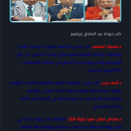
كتب جودة عبد الصادق إبراهيم
د.محمود السعيد،
نائب رئيس الجامعة لشئون الدراسات العليا
والبحوث: جامعة القاهرة تضع تمكين شباب الباحثين على رأس
أولوياتها وتقدم لهم الدعم الكامل في مختلف التخصصات
الأكاديمية والبحثية.
د.أحمد رجب،
نائب رئيس الجامعة لشئون التعليم والطلاب: المؤتمر
منصة علمية للحوار والإبداع وربط البحث العلمي بالواقع
والدراسات الأثرية لها دور مهم للغاية في الحفاظ على التراث
والتاريخ المصري.
د.محسن صالح عميد كلية الآثار
: المؤتمر يمثل نهجا جديدا في
ضوء رؤية الجامعة لدعم شباب الباحثين وتوفير بيئة محفزة