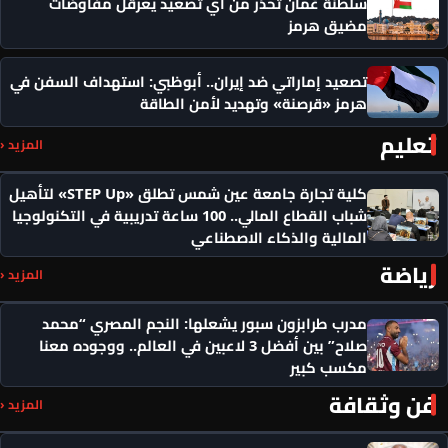
سلطنة عُمان تحذر من أي تصعيد يعرقل مفاوضات
مضيق هرمز
تصعيد إماراتي ضد إيران.. أبوظبي: استهداف السفن في
هرمز «قرصنة» وتهديد لأمن الطاقة
تعليم
المزيد ‹
كلية تجارة جامعة عين شمس تطلق «STEP Up» لتأهيل
شباب القطاع المالي.. 100 ساعة تدريبية في التكنولوجيا
المالية والذكاء الاصطناعي
رياضة
المزيد ‹
مدرب طرابزون سبور يشعلها: النجم المصري “محمد
صلاح” بين أفضل 3 لاعبين في العالم.. ووجوده معنا
مكسب كبير
فن وثقافة
المزيد ‹