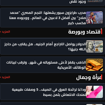
وجود نقص
مدرب طرابزون سبور يشعلها: النجم المصري “محمد
صلاح” بين أفضل 3 لاعبين في العالم.. ووجوده معنا
مكسب كبير
أقتصاد وبورصة
المزيد ‹
الدولار يواصل التراجع أمام الجنيه.. هل يقترب من حاجز
الـ48 جنيهًا؟
الذهب يقفز لأعلى مستوياته في شهر.. وترقب لبيانات
الوظائف الأمريكية
مرأة وجمال
المزيد ‹
وداعًا لرائحة العرق في الصيف.. 5 وصفات طبيعية
تمنحك الانتعاش بثمن بسيط