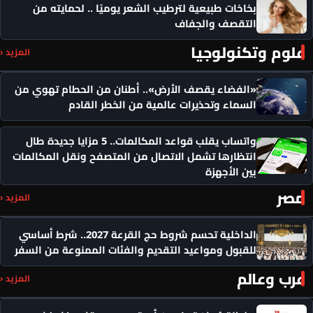
بخاخات طبيعية لترطيب الشعر يوميًا .. لحمايته من
التقصف والجفاف
علوم وتكنولوجيا
المزيد ‹
«الفضاء يقصف الأرض».. أطنان من الحطام تهوي من
السماء وتحذيرات عالمية من الخطر القادم
واتساب يقلب قواعد المكالمات.. 5 مزايا جديدة طال
انتظارها تشمل الاتصال من المتصفح ونقل المكالمات
بين الأجهزة
مصر
المزيد ‹
الداخلية تحسم شروط حج القرعة 2027.. شرط أساسي
للقبول ومواعيد التقديم والفئات الممنوعة من السفر
عرب وعالم
المزيد ‹