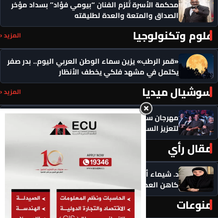
محكمة الأسرة تُلزم الفنان “بيومي فؤاد” بسداد مؤخر
الصداق والمتعة والعدة لطليقته
علوم وتكنولوجيا
المزيد ‹
«قمر الرطب» يزين سماء الوطن العربي اليوم.. بدر صفر
يكتمل في مشهد فلكي يخطف الأنظار
سوشيال ميديا
المزيد ‹
مهرجان سيمفوني للفنون يكرم رموزاً مؤثرة ويدعو
لتعزيز السلام
مقال رأي
المزيد ‹
د. شيماء أحمدين تكتب .. حين يصبح الذكاء الاصطناعي
كاهن العصر: هل نستبدل التأمل بالاستهلاك؟
منوعات
المزيد ‹