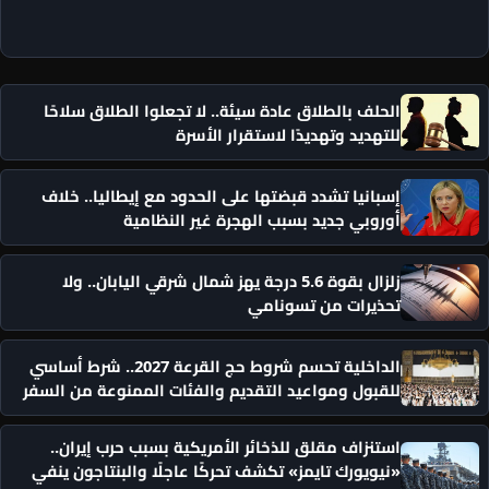
الحلف بالطلاق عادة سيئة.. لا تجعلوا الطلاق سلاحًا
للتهديد وتهديدًا لاستقرار الأسرة
إسبانيا تشدد قبضتها على الحدود مع إيطاليا.. خلاف
أوروبي جديد بسبب الهجرة غير النظامية
زلزال بقوة 5.6 درجة يهز شمال شرقي اليابان.. ولا
تحذيرات من تسونامي
الداخلية تحسم شروط حج القرعة 2027.. شرط أساسي
للقبول ومواعيد التقديم والفئات الممنوعة من السفر
استنزاف مقلق للذخائر الأمريكية بسبب حرب إيران..
«نيويورك تايمز» تكشف تحركًا عاجلًا والبنتاجون ينفي