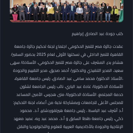
كتب جودة عبد الصادق إبراهيم
عقدت جائزة مصر للتميز الحكومي اجتماع لجنة تحكيم جائزة جامعة
القاهرة للتميز الداخلي في نسختها الأولى لعام 2025 بحضور السفير/
هشام بدر، المشرف على جائزة مصر للتميز الحكومي، الأستاذة/ سهى
سعيد، المدير التنفيذي والدكتور/ أحمد صديق، مدير التقييم والجودة
،الأستاذ الدكتور/ محمد سامى عبد الصادق، رئيس جامعة القاهرة،
الأستاذة الدكتورة/ غادة عبد الباري، نائب رئيس الجامعة لشئون
خدمة المجتمع، الأستاذة الدكتورة/ منى هجرس، الأمين المساعد
للمجلس الأعلى للجامعات وبمشاركة نخبة من أعضاء لجنة التحكيم:
أ.د أشرف عبد الباسط ، رئيس جامعة هيرتفوردشاير، أ.د. محمود
ذكي، رئيس جامعة طنطا السابق و أ.د. محمد عبد ربه، عميد معهد
الإنتاجية والجودة بالأكاديمية العربية للعلوم والتكنولوجيا والنقل