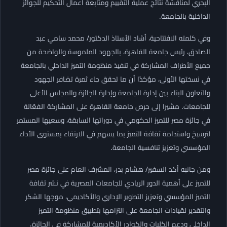
البحري لمناقشة نتائج عملية التقييم ومتابعة أعمال التحكيم للجوائز
الداخلية بالجامعة.
وفي كلمته الافتتاحية، أشاد الأستاذ الدكتور/ محمد سامي عبد
الصادق، رئيس جامعة القاهرة، بالجهود الملموسة والواضحة من
جميع الأطراف المشاركة في تنفيذ منظومة التميز الداخلي بالجامعة
في نسختها الأولى، مؤكدًا أن ما تحقق جاء ثمرة تضافر الجهود
والتعاون البناء بين إدارة الجامعة وإدارة الجائزة والمجلس الأعلى
للجامعات. مشيرا إلى حرص جامعة القاهرة على المشاركة الفعّالة
في جائزة مصر للتميز الحكومي في دوراتها السابقة، وسعيها المستمر
لترسيخ واستدامة ثقافة التميز بما يسهم في الارتقاء بمستوى الأداء
المؤسسي وتعزيز تنافسية الجامعة.
ومن جانبه أكد السفير/ هشام بدر، المشرف العام على جائزة مصر
للتميز على أهمية الدور الريادي للجامعات المصرية في نشر ثقافة
التميز المؤسسي وتعزيز التطوير الإداري والأكاديمي، موجها الشكر
والتقدير لقيادات الجامعة على التزامها بتطبيق منظومة التميز
الداخلي ودعم الكليات والكوادر الأكاديمية للمشاركة في الجائزة.