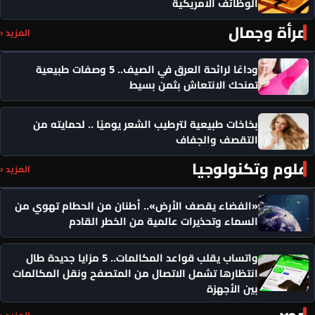
الوظائف الأمريكية
مرأة وجمال
المزيد ‹
وداعًا لرائحة العرق في الصيف.. 5 وصفات طبيعية
تمنحك الانتعاش بثمن بسيط
بخاخات طبيعية لترطيب الشعر يوميًا .. لحمايته من
التقصف والجفاف
علوم وتكنولوجيا
المزيد ‹
«الفضاء يقصف الأرض».. أطنان من الحطام تهوي من
السماء وتحذيرات عالمية من الخطر القادم
واتساب يقلب قواعد المكالمات.. 5 مزايا جديدة طال
انتظارها تشمل الاتصال من المتصفح ونقل المكالمات
بين الأجهزة
مصر