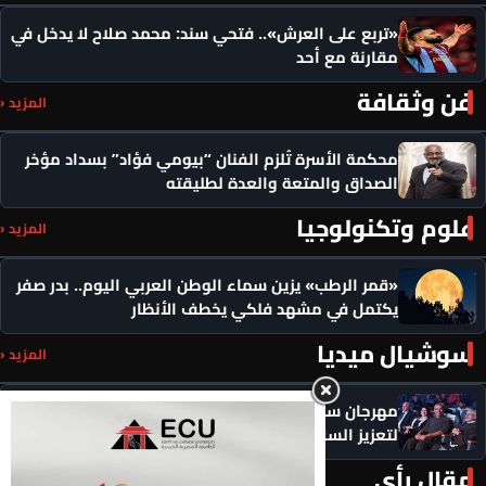
«تربع على العرش».. فتحي سند: محمد صلاح لا يدخل في
مقارنة مع أحد
فن وثقافة
المزيد ‹
محكمة الأسرة تُلزم الفنان “بيومي فؤاد” بسداد مؤخر
الصداق والمتعة والعدة لطليقته
علوم وتكنولوجيا
المزيد ‹
«قمر الرطب» يزين سماء الوطن العربي اليوم.. بدر صفر
يكتمل في مشهد فلكي يخطف الأنظار
سوشيال ميديا
المزيد ‹
مهرجان سيمفوني للفنون يكرم رموزاً مؤثرة ويدعو
لتعزيز السلام
مقال رأي
المزيد ‹