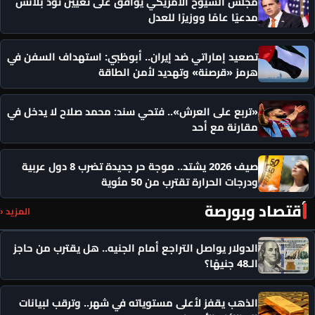
مجلس الشيوخ الأمريكي يوافق على تعيين تود بلانش
مدعيًا عامًا ووزيرًا للعدل
تصعيد إماراتي ضد إيران.. أبوظبي: استهداف السفن في
هرمز «قرصنة» وتهديد لأمن الطاقة
«تربع على العرش».. فتحي سند: محمد صلاح لا يدخل في
مقارنة مع أحد
صيف 2026 يشتد.. موجة حر جديدة تضرب 8 دول عربية
ودرجات الحرارة تقترب من 50 مئوية
أقتصاد وبورصة
المزيد ‹
الدولار يواصل التراجع أمام الجنيه.. هل يقترب من حاجز
الـ48 جنيهًا؟
الذهب يقفز لأعلى مستوياته في شهر.. وترقب لبيانات