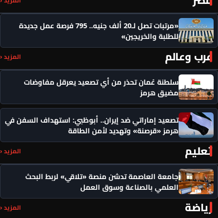
المزيد ‹
«مرتبات تصل لـ20 ألف جنيه.. 795 فرصة عمل جديدة
للطلبة والخريجين»
عرب وعالم
المزيد ‹
سلطنة عُمان تحذر من أي تصعيد يعرقل مفاوضات
مضيق هرمز
تصعيد إماراتي ضد إيران.. أبوظبي: استهداف السفن في
هرمز «قرصنة» وتهديد لأمن الطاقة
تعليم
المزيد ‹
جامعة العاصمة تدشن منصة «تلاقي» لربط البحث
العلمي بالصناعة وسوق العمل
رياضة
المزيد ‹