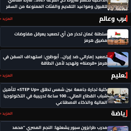
للقبول ومواعيد التقديم والفئات الممنوعة من السفر
عرب وعالم
المزيد ‹
سلطنة عُمان تحذر من أي تصعيد يعرقل مفاوضات
مضيق هرمز
تصعيد إماراتي ضد إيران.. أبوظبي: استهداف السفن في
هرمز «قرصنة» وتهديد لأمن الطاقة
تعليم
المزيد ‹
كلية تجارة جامعة عين شمس تطلق «STEP Up» لتأهيل
شباب القطاع المالي.. 100 ساعة تدريبية في التكنولوجيا
المالية والذكاء الاصطناعي
رياضة
المزيد ‹
مدرب طرابزون سبور يشعلها: النجم المصري “محمد