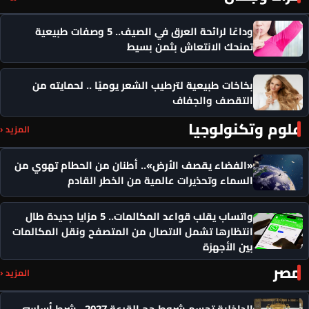
وداعًا لرائحة العرق في الصيف.. 5 وصفات طبيعية
تمنحك الانتعاش بثمن بسيط
بخاخات طبيعية لترطيب الشعر يوميًا .. لحمايته من
التقصف والجفاف
علوم وتكنولوجيا
المزيد ‹
«الفضاء يقصف الأرض».. أطنان من الحطام تهوي من
السماء وتحذيرات عالمية من الخطر القادم
واتساب يقلب قواعد المكالمات.. 5 مزايا جديدة طال
انتظارها تشمل الاتصال من المتصفح ونقل المكالمات
بين الأجهزة
مصر
المزيد ‹
الداخلية تحسم شروط حج القرعة 2027.. شرط أساسي