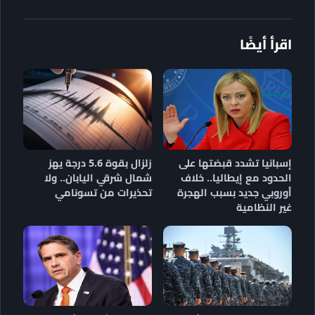
اقرأ أيضًا
إسبانيا تشدد قبضتها على
زلزال بقوة 5.6 درجة يهز
الحدود مع إيطاليا.. خلاف
شمال شرقي اليابان.. ولا
أوروبي جديد بسبب الهجرة
تحذيرات من تسونامي
غير النظامية