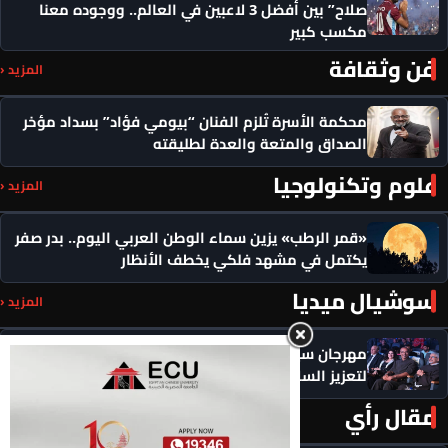
صلاح” بين أفضل 3 لاعبين في العالم.. ووجوده معنا
مكسب كبير
فن وثقافة
المزيد ‹
محكمة الأسرة تُلزم الفنان “بيومي فؤاد” بسداد مؤخر
الصداق والمتعة والعدة لطليقته
علوم وتكنولوجيا
المزيد ‹
«قمر الرطب» يزين سماء الوطن العربي اليوم.. بدر صفر
يكتمل في مشهد فلكي يخطف الأنظار
سوشيال ميديا
المزيد ‹
مهرجان سيمفوني للفنون يكرم رموزاً مؤثرة ويدعو
لتعزيز السلام
مقال رأي
المزيد ‹