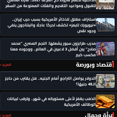
للقبول ومواعيد التقديم والفئات الممنوعة من السفر
استنزاف مقلق للذخائر الأمريكية بسبب حرب إيران..
«نيويورك تايمز» تكشف تحركًا عاجلًا والبنتاجون ينفي
وجود نقص
مدرب طرابزون سبور يشعلها: النجم المصري “محمد
صلاح” بين أفضل 3 لاعبين في العالم.. ووجوده معنا
مكسب كبير
أقتصاد وبورصة
المزيد ‹
الدولار يواصل التراجع أمام الجنيه.. هل يقترب من حاجز
الـ48 جنيهًا؟
الذهب يقفز لأعلى مستوياته في شهر.. وترقب لبيانات
الوظائف الأمريكية
مرأة وجمال
المزيد ‹