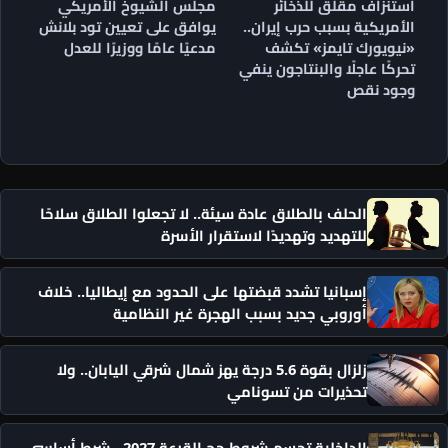
استنزاف مقلق للذخائر
مجلس الشيوخ الأمريكي
الأمريكية بسبب حرب إيران..
يوافق على تعيين تود بلانش
«نيويورك تايمز» تكشف
مدعيًا عامًا ووزيرًا للعدل
تحركًا عاجلًا والبنتاجون ينفي
وجود نقص
الحلف بالطلاق عادة سيئة.. لا تجعلوا الطلاق سلاحًا
للتهديد وتهديدًا لاستقرار الأسرة
إسبانيا تشدد قبضتها على الحدود مع إيطاليا.. خلاف
أوروبي جديد بسبب الهجرة غير النظامية
زلزال بقوة 5.6 درجة يهز شمال شرقي اليابان.. ولا
تحذيرات من تسونامي
الداخلية تحسم شروط حج القرعة 2027.. شرط أساسي