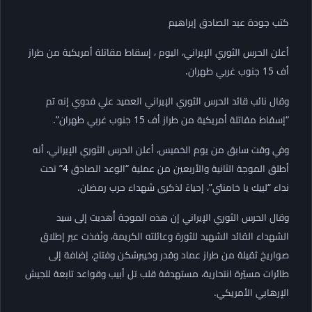
كتب جودة عبد الصادق إبراهيم
أعلن الحرس الثوري الإيراني، اليوم ، إسقاط مقاتلة أمريكية من طراز
أف 15 جنوب غربي طهران.
وقال نائب قائد الحرس الثوري الإيراني العميد علي فدوي إنه تم
“إسقاط مقاتلة أمريكية من طراز أف 15 جنوب غربي طهران”.
وفي وقت سابق من يوم الخميس، أعلن الحرس الثوري الإيراني، أنه
أطلق الموجة الثانية والأربعين من عملية “الوعد الصادق 4” تحت
نداء “لبيك يا خامنئي”، إحياءً لذكرى شهداء حرب رمضان.
وقال الحرس الثوري الإيراني إن هذه الموجة أُهديت إلى سيد
الشهداء القائد الشهيد للثورة وعائلته الكريمة، ونُفذت عبر إطلاق
صواريخ ثقيلة من طراز عماد وقدر وخيبرشكن وفتاح، إضافة إلى
طائرات مسيّرة انتحارية، مستهدفة قلب تل أبيب وقواعد تابعة للجيش
الإرهابي الأمريكي.