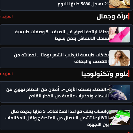
21 يسجل 5880 جنيهًا اليوم
مرأة وجمال
المزيد ‹
وداعًا لرائحة العرق في الصيف.. 5 وصفات طبيعية
تمنحك الانتعاش بثمن بسيط
بخاخات طبيعية لترطيب الشعر يوميًا .. لحمايته من
التقصف والجفاف
علوم وتكنولوجيا
المزيد ‹
«الفضاء يقصف الأرض».. أطنان من الحطام تهوي من
السماء وتحذيرات عالمية من الخطر القادم
واتساب يقلب قواعد المكالمات.. 5 مزايا جديدة طال
انتظارها تشمل الاتصال من المتصفح ونقل المكالمات
بين الأجهزة