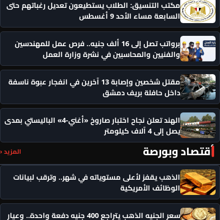
مكتب التنسيق: الطلاب يستطيعون تعديل رغباتهم حتى
السابعة مساء الأحد 9 أغسطس
برواتب تصل إلى 16 ألف جنيه.. فرص عمل للمهندسين
والفنيين والمحاسبين في نشرة وزارة العمل
مقتل شخصين وإصابة 13 آخرين في انفجار عبوة ناسفة
داخل حافلة بريف دمشق
الهند تعلن نجاح اختبار صاروخ «أغني-4» الباليستي بمدى
يصل إلى 4 آلاف كيلومتر
أقتصاد وبورصة
المزيد ‹
الذهب يقفز لأعلى مستوياته في شهر.. وترقب لبيانات
الوظائف الأمريكية
سعر الجنيه الذهب يتراجع 400 جنيه دفعة واحدة.. وعيار