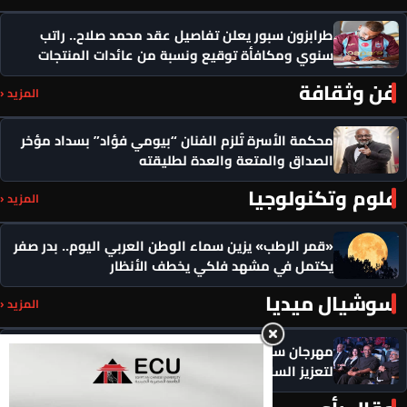
طرابزون سبور يعلن تفاصيل عقد محمد صلاح.. راتب
سنوي ومكافأة توقيع ونسبة من عائدات المنتجات
فن وثقافة
المزيد ‹
محكمة الأسرة تُلزم الفنان “بيومي فؤاد” بسداد مؤخر
الصداق والمتعة والعدة لطليقته
علوم وتكنولوجيا
المزيد ‹
«قمر الرطب» يزين سماء الوطن العربي اليوم.. بدر صفر
يكتمل في مشهد فلكي يخطف الأنظار
سوشيال ميديا
المزيد ‹
مهرجان سيمفوني للفنون يكرم رموزاً مؤثرة ويدعو
لتعزيز السلام