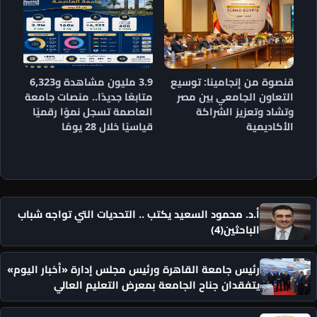
قنصوة من إنجامينا: توسيع
3.9 مليون مشاهدة و6,323
التعاون الجامعي بين مصر
متابعًا جديدًا.. منصات جامعة
وتشاد وتعزيز الشراكة
العاصمة تسجل نموًا رقميًا
الأكاديمية
قياسيًا خلال 28 يومًا
أ.د. محمود السعيد يكتب .. التحديات التي تواجه شباب
الباحثين(4)
رئيس جامعة القاهرة ورئيس مجلس إدارة «أخبار اليوم»
يتفقدان جناح الجامعة بمعرض التعليم العالي