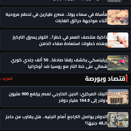
مأساة في سماء يوتا.. مصرع طيارين في تحطم مروحية
أثناء مواجهة حرائق الغابات
ذاكرة منتصف العمر في خطر؟.. التوتر يسرق التركيز
وهذه خطوات استعادة صفاء الذهن
زيلينسكي يكشف رقمًا صادمًا.. 50 ألف جندي كوري
شمالي على خط النار مع روسيا ضد أوكرانيا
أقتصاد وبورصة
المزيد ‹
البنك المركزي: الدين الخارجي لمصر يرتفع 900 مليون
دولار إلى 164.8 مليار دولار
الدولار يواصل التراجع أمام الجنيه.. هل يقترب من حاجز
الـ48 جنيهًا؟