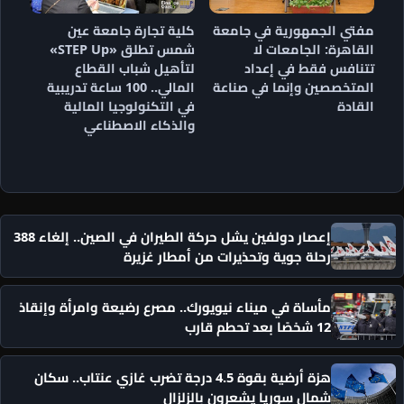
مفتي الجمهورية في جامعة
كلية تجارة جامعة عين
القاهرة: الجامعات لا
شمس تطلق «STEP Up»
تتنافس فقط في إعداد
لتأهيل شباب القطاع
المتخصصين وإنما في صناعة
المالي.. 100 ساعة تدريبية
القادة
في التكنولوجيا المالية
والذكاء الاصطناعي
إعصار دولفين يشل حركة الطيران في الصين.. إلغاء 388
رحلة جوية وتحذيرات من أمطار غزيرة
مأساة في ميناء نيويورك.. مصرع رضيعة وامرأة وإنقاذ
12 شخصًا بعد تحطم قارب
هزة أرضية بقوة 4.5 درجة تضرب غازي عنتاب.. سكان
شمال سوريا يشعرون بالزلزال