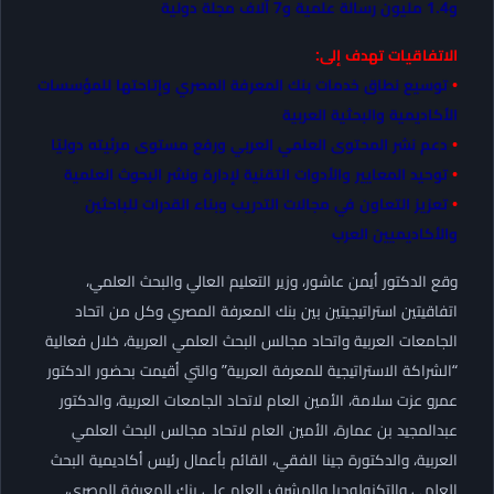
و1.4 مليون رسالة علمية و7 آلاف مجلة دولية
الاتفاقيات تهدف إلى:
•
توسيع نطاق خدمات بنك المعرفة المصري وإتاحتها للمؤسسات
الأكاديمية والبحثية العربية
•
دعم نشر المحتوى العلمي العربي ورفع مستوى مرئيته دوليًا
•
توحيد المعايير والأدوات التقنية لإدارة ونشر البحوث العلمية
•
تعزيز التعاون في مجالات التدريب وبناء القدرات للباحثين
والأكاديميين العرب
وقع الدكتور أيمن عاشور، وزير التعليم العالي والبحث العلمي،
اتفاقيتين استراتيجيتين بين بنك المعرفة المصري وكل من اتحاد
الجامعات العربية واتحاد مجالس البحث العلمي العربية، خلال فعالية
“الشراكة الاستراتيجية للمعرفة العربية” والتي أقيمت بحضور الدكتور
عمرو عزت سلامة، الأمين العام لاتحاد الجامعات العربية، والدكتور
عبدالمجيد بن عمارة، الأمين العام لاتحاد مجالس البحث العلمي
العربية، والدكتورة جينا الفقي، القائم بأعمال رئيس أكاديمية البحث
العلمي والتكنولوجيا والمشرف العام على بنك المعرفة المصري،