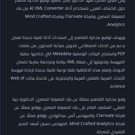
حول الكشاف العربي باستخدام أداة AI XML Converter بين بنك
المعرفة المصري وشركة Clarivate وشركة Mind Crafted
Analytics.
ويهدف توقيع مذكرة التفاهم إلى استحداث أداة تقنية جديدة تعمل
بدعم من الذكاء الاصطناعي لتحويل صياغة المحتوى من ملفات
PDF واستخراج البيانات الوصفية Metadata التي تحتاجها عملية
الفهرسة، وتحويلها إلي صيغة XML برقابة ومراجعة بشرية لضمان
الجودة، وتعتبر هذه الاتفاقية نقلة نوعية تقنية جديدة لزيادة فهرسة
الأبحاث العربية باللغتين العربية والإنجليزية على قاعدة بيانات Web of
science.
وقع مذكرة التفاهم ممثلة عن بنك المعرفة المصري، الدكتورة جينا
الفقي، المشرف العام على بنك المعرفة المصري، ووقع ممثلًا عن
شركة Clarivate، والمهندس أنس عبدالهادي، ووقع ممثلًا عن
شركة Mind Crafted Analytics، المهندس حسين أسعد المدير
التنفيذي للشركة.