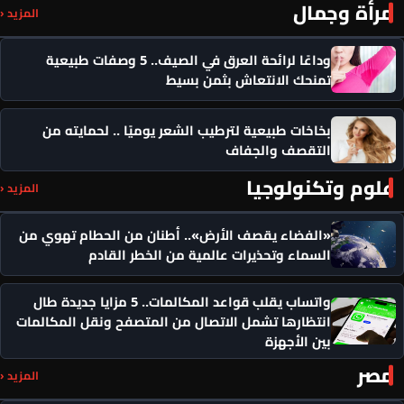
مرأة وجمال
المزيد ‹
وداعًا لرائحة العرق في الصيف.. 5 وصفات طبيعية
تمنحك الانتعاش بثمن بسيط
بخاخات طبيعية لترطيب الشعر يوميًا .. لحمايته من
التقصف والجفاف
علوم وتكنولوجيا
المزيد ‹
«الفضاء يقصف الأرض».. أطنان من الحطام تهوي من
السماء وتحذيرات عالمية من الخطر القادم
واتساب يقلب قواعد المكالمات.. 5 مزايا جديدة طال
انتظارها تشمل الاتصال من المتصفح ونقل المكالمات
بين الأجهزة
مصر
المزيد ‹