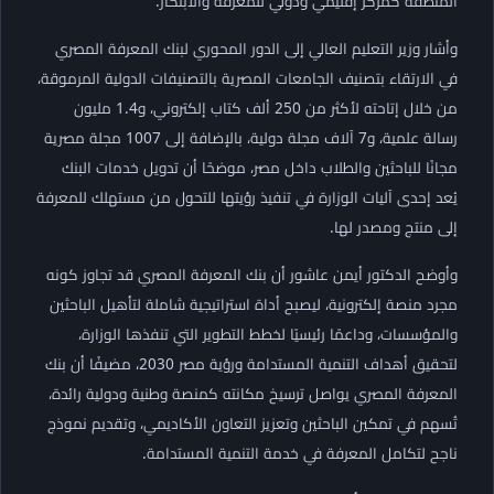
المنطقة كمركز إقليمي ودولي للمعرفة والابتكار.
وأشار وزير التعليم العالي إلى الدور المحوري لبنك المعرفة المصري
في الارتقاء بتصنيف الجامعات المصرية بالتصنيفات الدولية المرموقة،
من خلال إتاحته لأكثر من 250 ألف كتاب إلكتروني، و1.4 مليون
رسالة علمية، و7 آلاف مجلة دولية، بالإضافة إلى 1007 مجلة مصرية
مجانًا للباحثين والطلاب داخل مصر، موضحًا أن تدويل خدمات البنك
يُعد إحدى آليات الوزارة في تنفيذ رؤيتها للتحول من مستهلك للمعرفة
إلى منتج ومصدر لها.
وأوضح الدكتور أيمن عاشور أن بنك المعرفة المصري قد تجاوز كونه
مجرد منصة إلكترونية، ليصبح أداة استراتيجية شاملة لتأهيل الباحثين
والمؤسسات، وداعمًا رئيسيًا لخطط التطوير التي تنفذها الوزارة،
لتحقيق أهداف التنمية المستدامة ورؤية مصر 2030، مضيفًا أن بنك
المعرفة المصري يواصل ترسيخ مكانته كمنصة وطنية ودولية رائدة،
تُسهم في تمكين الباحثين وتعزيز التعاون الأكاديمي، وتقديم نموذج
ناجح لتكامل المعرفة في خدمة التنمية المستدامة.