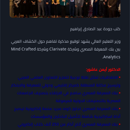
كتب جودة عبد الصادق إبراهيم
وزير التعليم العالي يشهد توقيع مذكرة تفاهم حول الكشاف العربي
بين بنك المعرفة المصري وشركة Clarivate وشركة Mind Crafted
Analytics.
الدكتور أيمن عاشور:
•
الاتفاقيات تمثل نقلة نوعية لتعزيز التعاون العلمي العربي
وترسيخ مكانة المنطقة كمركز إقليمي ودولي للمعرفة والابتكار
•
بنك المعرفة المصري ساهم في الارتقاء بتصنيف الجامعات
المصرية بالتصنيفات الدولية المرموقة
•
بنك المعرفة المصري تجاوز كونه مجرد منصة إلكترونية ليصبح
أداة استراتيجية شاملة لتأهيل الباحثين والمؤسسات
•
بنك المعرفة المصري أتاح أكثر من 250 ألف كتاب إلكتروني