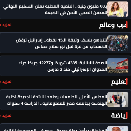
بـ60 مليون جنيه.. التنمية المحلية تعلن التسليم النهائي
للمدفن الصحي الآمن في الضبعة
عرب وعالم
المزيد ‹
نتنياهو ينسف وثيقة الـ15 نقطة.. إسرائيل ترفض
الانسحاب من غزة قبل نزع سلاح حماس
الصحة اللبنانية: 4335 شهيدًا و12277 جريحًا جراء
العدوان الإسرائيلي منذ 2 مارس
تعليم
المزيد ‹
المجلس الأعلى للجامعات يعتمد اللائحة الجديدة لكلية
الهندسة بجامعة مصر للمعلوماتية.. الدراسة 4 سنوات
رياضة
المزيد ‹
الفراعنة يبدأون رحلة جديدة.. مصر في المجموعة الثانية