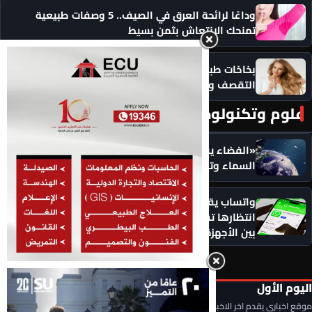
وداعًا لرائحة العرق في الصيف.. 5 وصفات طبيعية
تمنحك الانتعاش بثمن بسيط
بخاخات طبيعية لترطيب الشعر يوميًا .. لحمايته من
التقصف والجفاف
علوم وتكنولوجيا
المزيد ‹
«الفضاء يقصف الأرض».. أطنان من الحطام تهوي من
السماء وتحذيرات عالمية من الخطر القادم
واتساب يقلب قواعد المكالمات.. 5 مزايا جديدة طال
انتظارها تشمل الاتصال من المتصفح ونقل المكالمات
بين الأجهزة
اليوم الأول
موقع اخباري يقدم اخر الاخبار المحلية والعربية والعالمية