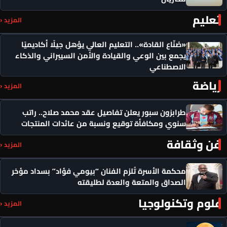
تعليم
المزيد ‹
«صُنّاع القادة».. التعليم العالي يؤهل جيلًا أكاديميًا
يجمع بين الوعي والقيادة والأمن السيبراني والذكاء
الاصطناعي
رياضة
المزيد ‹
طرابزون سبور يعلن تفاصيل عقد محمد صلاح.. راتب
سنوي ومكافأة توقيع ونسبة من عائدات المنتجات
فن وثقافة
المزيد ‹
محكمة الأسرة تُلزم الفنان “بيومي فؤاد” بسداد مؤخر
الصداق والمتعة والعدة لطليقته
علوم وتكنولوجيا
المزيد ‹