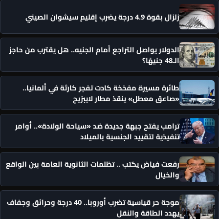
زلزال بقوة 4.9 درجة يضرب إقليم سيشوان الصيني
الدولار يواصل التراجع أمام الجنيه.. هل يقترب من حاجز
الـ48 جنيهًا؟
طائرة مسيرة مفخخة كادت تفجر كارثة في ألمانيا..
«صاعق معطل» ينقذ مطار لايبزيج
ترامب يفتح جبهة جديدة ضد «سياحة الولادة».. أوامر
تنفيذية لتقييد الجنسية بالميلاد
رفعت فياض يكتب .. تظلمات الثانوية العامة بين الواقع
والخيال
موجة حر قياسية تضرب أوروبا.. 40 درجة وحرائق وجفاف
يهدد الطاقة والنقل