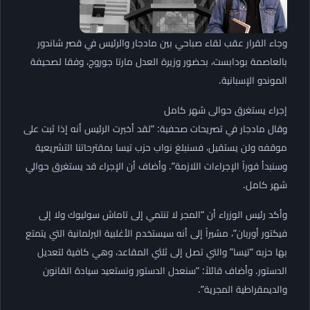
وجاء القرار عقب لقاء صباحي بين مادجار والرئيس في قصر شاندور
بالعاصمة بودابست، بحضور وزيرة العدل مارتا جوروج، وفقا لصحيفة
الموندو الإسبانية.
إجراء يستغرق حوالى شهر كامل
وقال مادجار في تصريحات صحفية: “لقد أخبرت الرئيس أنه إذا ثبت على
موقفه ولن يستقيل، فسنبلغ نواب حزب تيسا بمقترحاتنا التشريعية
وسنبدأ فوراً الإجراءات اللازمة”. وأضاف أن الإجراء قد يستغرق حوالي
شهر كامل.
وأكد رئيس الوزراء أن “المجر لا تنتمي إلى تاماش سوليوك ولا إلى
فيكتور أوربان”، مشيراً إلى أنه سيستخدم الأغلبية البرلمانية التي يتمتع
بها حزبه “تيسا” والتي تصل إلى ثلثي المقاعد، وهي كافية لتعديل
الدستور. وأضاف قائلاً: “سنعدل الدستور ونستعيد سيادة القانون
والديمقراطية المجرية”.