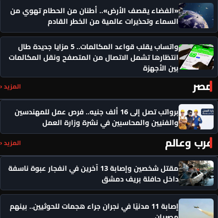
«الفضاء يقصف الأرض».. أطنان من الحطام تهوي من
السماء وتحذيرات عالمية من الخطر القادم
واتساب يقلب قواعد المكالمات.. 5 مزايا جديدة طال
انتظارها تشمل الاتصال من المتصفح ونقل المكالمات
بين الأجهزة
مصر
المزيد ‹
برواتب تصل إلى 16 ألف جنيه.. فرص عمل للمهندسين
والفنيين والمحاسبين في نشرة وزارة العمل
عرب وعالم
المزيد ‹
مقتل شخصين وإصابة 13 آخرين في انفجار عبوة ناسفة
داخل حافلة بريف دمشق
إصابة 11 مدنيًا في نجران جراء هجمات للحوثيين.. بينهم
مصريان