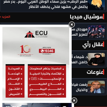
«قمر الرطب» يزين سماء الوطن العربي اليوم.. بدر صفر
يكتمل في مشهد فلكي يخطف الأنظار
سوشيال ميديا
المزيد ‹
مهرجان سيمفوني للفنون يكرم رموزاً مؤثرة ويدعو
لتعزيز السلام
مقال رأي
المزيد ‹
د. شيماء أحمدين تكتب .. حين يصبح الذكاء الاصطناعي
كاهن العصر: هل نستبدل التأمل بالاستهلاك؟
منوعات
المزيد ‹
رفعت فياض يكتب .. تظلمات الثانوية العامة بين الواقع
والخيال