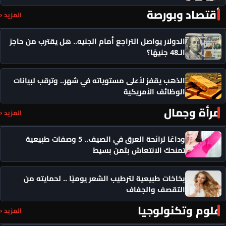
أقتصاد وبورصة
المزيد ‹
الدولار يواصل التراجع أمام الجنيه.. هل يقترب من حاجز
الـ48 جنيهًا؟
الذهب يقفز لأعلى مستوياته في شهر.. وترقب لبيانات
الوظائف الأمريكية
مرأة وجمال
المزيد ‹
وداعًا لرائحة العرق في الصيف.. 5 وصفات طبيعية
تمنحك الانتعاش بثمن بسيط
بخاخات طبيعية لترطيب الشعر يوميًا .. لحمايته من
التقصف والجفاف
علوم وتكنولوجيا
المزيد ‹