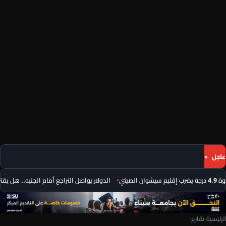
عاجل
الصيني
الدولار يواصل التراجع أمام الجنيه.. هل يقترب من حاجز 
الرئيسية
›
تقارير
›