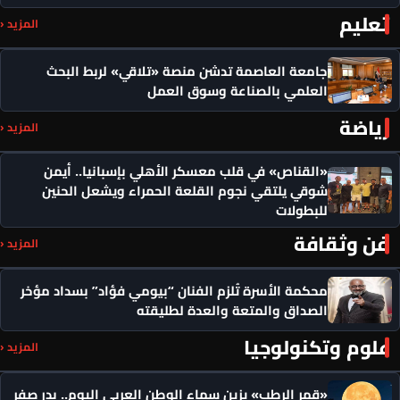
تعليم
المزيد ‹
جامعة العاصمة تدشن منصة «تلاقي» لربط البحث
العلمي بالصناعة وسوق العمل
رياضة
المزيد ‹
«القناص» في قلب معسكر الأهلي بإسبانيا.. أيمن
شوقي يلتقي نجوم القلعة الحمراء ويشعل الحنين
للبطولات
فن وثقافة
المزيد ‹
محكمة الأسرة تُلزم الفنان “بيومي فؤاد” بسداد مؤخر
الصداق والمتعة والعدة لطليقته
علوم وتكنولوجيا
المزيد ‹
«قمر الرطب» يزين سماء الوطن العربي اليوم.. بدر صفر