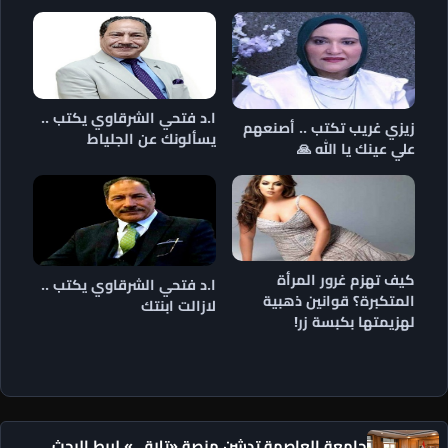
ا.د فتحي الشرقاوي يكتب ..
زيزي غريب تكتب .. أصنعهم
يسألونك عن الجلياط
علي عينك يا الله 🙏
كيف تهزم غرور المرأة
ا.د فتحي الشرقاوي يكتب ..
المتكبرة؟ قوانين ذهبية
لازالت ابنتك
لهزيمتها بكبسة زر!
جامعة العاصمة تدشن منصة «تلاقي» لربط البحث