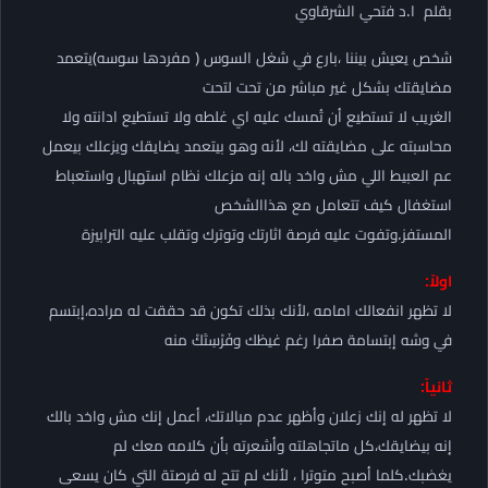
بقلم ا.د فتحي الشرقاوي
شخص يعيش بيننا ،بارع في شغل السوس ( مفردها سوسه)يتعمد
مضايقتك بشكل غير مباشر من تحت لتحت
الغريب لا تستطيع أن تُمسك عليه اي غلطه ولا تستطيع ادانته ولا
محاسبته على مضايقته لك، لأنه وهو بيتعمد يضايقك ويزعلك بيعمل
عم العبيط اللي مش واخد باله إنه مزعلك نظام استهبال واستعباط
استغفال كيف تتعامل مع هذاالشخص
المستفز.وتفوت عليه فرصة اثارتك وتوترك وتقلب عليه الترابيزة
اولاً:
لا تظهر انفعالك امامه ،لأنك بذلك تكون قد حققت له مراده،إبتسم
في وشه إبتسامة صفرا رغم غيظك وفَرْسِتَكْ منه
ثانياً:
لا تظهر له إنك زعلان وأظهر عدم مبالاتك، أعمل إنك مش واخد بالك
إنه بيضايقك،كل ماتجاهلته وأشعرته بأن كلامه معك لم
يغضبك.كلما أصبح متوترا ، لأنك لم تتح له فرصتة التي كان يسعى