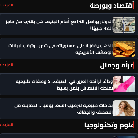
أقتصاد وبورصة
المزيد ‹
الدولار يواصل التراجع أمام الجنيه.. هل يقترب من حاجز
الـ48 جنيهًا؟
الذهب يقفز لأعلى مستوياته في شهر.. وترقب لبيانات
الوظائف الأمريكية
مرأة وجمال
المزيد ‹
وداعًا لرائحة العرق في الصيف.. 5 وصفات طبيعية
تمنحك الانتعاش بثمن بسيط
بخاخات طبيعية لترطيب الشعر يوميًا .. لحمايته من
التقصف والجفاف
علوم وتكنولوجيا
المزيد ‹