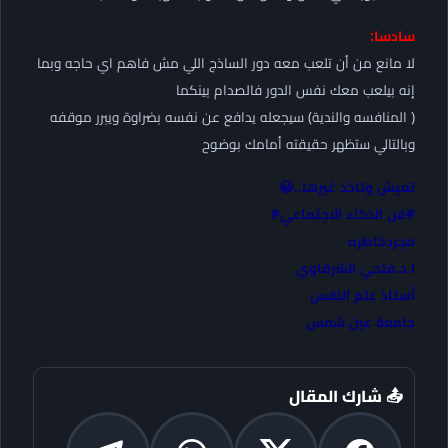
سادسا:
لا مانع من أن تلعب معه دور الساذج اللي مش فاهم اي حاجه وبما
إنه بيلعب معك نفس الدور فالصدام بينكما
( المنافسه والندية) سيجعله يدافع عن نفسه بضراوة ويبرر موقفه
وبالتالي ستظهر حقيقته أمامك بوضوح
تعيش وتاخد غيرها..😀
#فن الذكاء الاجتماعي#
مجردخاطره
ا.د.فتحي الشرقاوي
أستاذ علم النفس
جامعة عين شمس
📤 شارك المقال