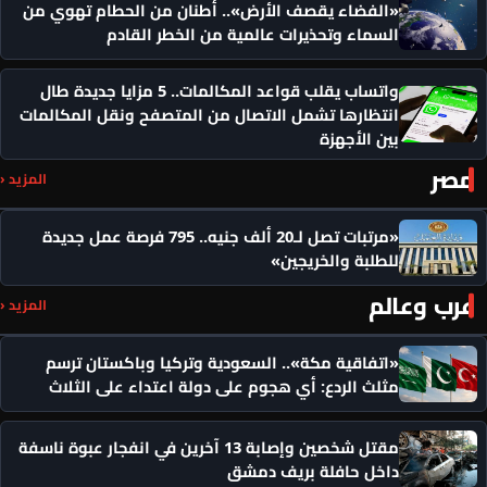
«الفضاء يقصف الأرض».. أطنان من الحطام تهوي من
السماء وتحذيرات عالمية من الخطر القادم
واتساب يقلب قواعد المكالمات.. 5 مزايا جديدة طال
انتظارها تشمل الاتصال من المتصفح ونقل المكالمات
بين الأجهزة
مصر
المزيد ‹
«مرتبات تصل لـ20 ألف جنيه.. 795 فرصة عمل جديدة
للطلبة والخريجين»
عرب وعالم
المزيد ‹
«اتفاقية مكة».. السعودية وتركيا وباكستان ترسم
مثلث الردع: أي هجوم على دولة اعتداء على الثلاث
مقتل شخصين وإصابة 13 آخرين في انفجار عبوة ناسفة
داخل حافلة بريف دمشق