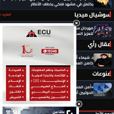
يكتمل في مشهد فلكي يخطف الأنظار
سوشيال ميديا
المزيد ‹
مهرجان سيمفوني للفنون يكرم رموزاً مؤثرة ويدعو
لتعزيز السلام
مقال رأي
المزيد ‹
د. شيماء أحمدين تكتب .. حين يصبح الذكاء الاصطناعي
كاهن العصر: هل نستبدل التأمل بالاستهلاك؟
منوعات
المزيد ‹
«أمن المنطقة في خطر».. الاتحاد الأوروبي يضع
الحوثيين أمام مسؤولياتهم: أوقفوا الهجمات فورًا
اليوم الأول