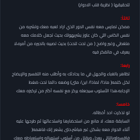
لتحقيقها ( نظرية قلب الادوار)
ثالثاً:
ممكن تمارس معه نفس الدور الذي اراد لعبه معك وتشربه من
نفس الكاس اللي كان عاوز يشربهولك بحيث تجعل كلامك معه
متغطي وغير واضح ( من تحت لتحت) بحيث تصيبه بالحيره من أمره،لا
يعرف في ماتفكر فيه
رابعا:
تظاهر بالغباء والجهل في ما يحادثك به وأطلب منه التفسير والإيضاح
لكل كلمه( ماذا/ لماذا/ اين/ متى) وضعه دائما تحت ضغط
الإجابه،هذا الأسلوب سيجعله يركز مع نفسه آكثر من تركيزه معك
خامسا:
لو تذكرت احد أخطائه.
السابقة معك، لا مانع من استحضارها واستدعائها ثم طرحها عليه
أثناء الحوار معه بشكل غير مباشر،حتى يشعر إنك فاهمه(
فاقسه)وبالتالي يعدل ويقلل من أسلوب استهباله واستعباطه معك