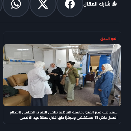
📤 شارك المقال
الخبر اللاحق
عميد طب قصر العيني جامعة القاهرة يتلقى التقرير الختامي لانتظام
العمل داخل 18 مستشفى ومركزًا طبيًا خلال عطلة عيد الأضحى