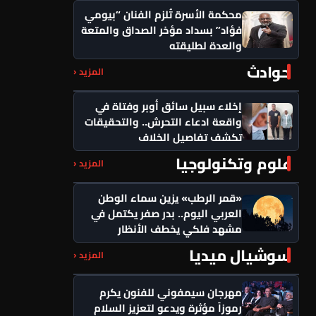
محكمة الأسرة تُلزم الفنان “بيومي
فؤاد” بسداد مؤخر الصداق والمتعة
والعدة لطليقته
حوادث
المزيد ‹
إخلاء سبيل سائق أوبر وفتاة في
واقعة ادعاء التحرش.. والتحقيقات
تكشف تفاصيل الخلاف
علوم وتكنولوجيا
المزيد ‹
«قمر الرطب» يزين سماء الوطن
العربي اليوم.. بدر صفر يكتمل في
مشهد فلكي يخطف الأنظار
سوشيال ميديا
المزيد ‹
مهرجان سيمفوني للفنون يكرم
رموزاً مؤثرة ويدعو لتعزيز السلام