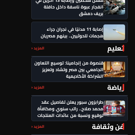
انفجار عبوة ناسفة داخل حافلة
بريف دمشق
إصابة 11 مدنيًا في نجران جراء
هجمات للحوثيين.. بينهم مصريان
تعليم
المزيد ‹
قنصوة من إنجامينا: توسيع التعاون
الجامعي بين مصر وتشاد وتعزيز
الشراكة الأكاديمية
رياضة
المزيد ‹
طرابزون سبور يعلن تفاصيل عقد
محمد صلاح.. راتب سنوي ومكافأة
توقيع ونسبة من عائدات المنتجات
فن وثقافة
المزيد ‹