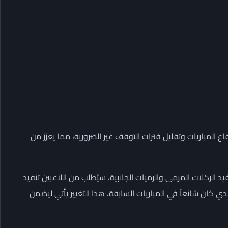
ع المباريات وتقليل فترات التوقف غير الضرورية، مما يعزز من
لقواعد الجديدة، “الحد الزمني البالغ 5 ثوانٍ”، لتنفيذ الركلات المرمى والرميات الجانبية، سيُطلب من اللاعبين تنفيذ
ذي كان شائعاً في المباريات السابقة، هذا التغيير يأتي ليضمن