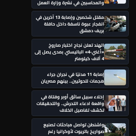
والمحاسبين في نشرة وزارة العمل
مقتل شخصين وإصابة 13 آخرين في
انفجار عبوة ناسفة داخل حافلة
بريف دمشق
الهند تعلن نجاح اختبار صاروخ
«أغني-4» الباليستي بمدى يصل إلى
4 آلاف كيلومتر
إصابة 11 مدنيًا في نجران جراء
هجمات للحوثيين.. بينهم مصريان
إخلاء سبيل سائق أوبر وفتاة في
واقعة ادعاء التحرش.. والتحقيقات
تكشف تفاصيل الخلاف
واشنطن تواصل مباحثات تصنيع
صواريخ باتريوت لأوكرانيا رغم