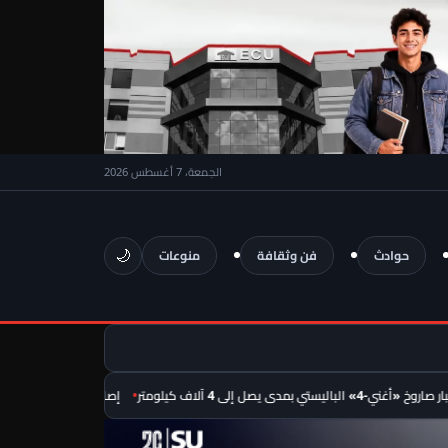
الجمعة، 7 أغسطس 2026
🌙
حوادث
فن وثقافة
منوعات
لى 4 آلاف كيلومتر
إصابة 11 مدنيًا في نجران جراء هجمات للحوثيين.. بينهم مصريان