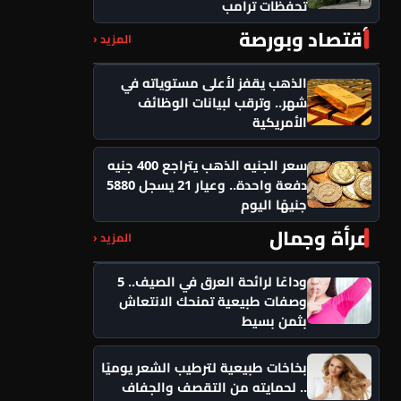
تحفظات ترامب
أقتصاد وبورصة
المزيد ‹
الذهب يقفز لأعلى مستوياته في
شهر.. وترقب لبيانات الوظائف
الأمريكية
سعر الجنيه الذهب يتراجع 400 جنيه
دفعة واحدة.. وعيار 21 يسجل 5880
جنيهًا اليوم
مرأة وجمال
المزيد ‹
وداعًا لرائحة العرق في الصيف.. 5
وصفات طبيعية تمنحك الانتعاش
بثمن بسيط
بخاخات طبيعية لترطيب الشعر يوميًا
.. لحمايته من التقصف والجفاف