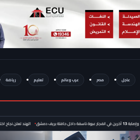
عاجل
مصر
عرب وعالم
تعليم
رياضة
الهند تعلن نجاح اختبار صاروخ «أغني-4» الباليستي بمدى يصل إ