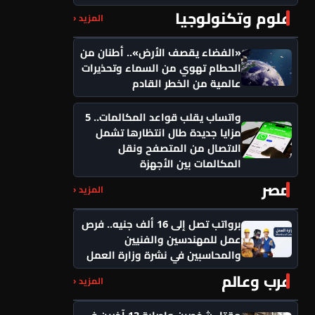
علوم وتكنولوجيا
المزيد ‹
«الفضاء يقصف الأرض».. أطنان من
الحطام تهوي من السماء وتحذيرات
عالمية من الخطر القادم
واتساب يقلب قواعد المكالمات.. 5
مزايا جديدة طال انتظارها تشمل
الاتصال من المتصفح ونقل
المكالمات بين الأجهزة
مصر
المزيد ‹
برواتب تصل إلى 16 ألف جنيه.. فرص
عمل للمهندسين والفنيين
والمحاسبين في نشرة وزارة العمل
عرب وعالم
المزيد ‹
مقتل شخصين وإصابة 13 آخرين في