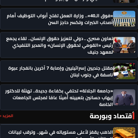
«فوق الـ40».. وزارة العمل تفتح أبواب التوظيف أمام
أصحاب الخبرات وتكسر حاجز السن
تعاون مصري ـ دولي لتعزيز حقوق الإنسان.. لقاء يجمع
رئيس «القومي لحقوق الإنسان» والمدير التنفيذي
لمعهد جنيف
مقتل جنديين إسرائيليين وإصابة 7 آخرين بانفجار عبوة
ناسفة في جنوب لبنان
«جامعة الجلالة» تحتفي بكفاءة جديدة.. تهنئة للدكتور
إيهاب حسانين بتعيينه أمينًا عامًا لمجلس الجامعات
الخاصة
أقتصاد وبورصة
المزيد ‹
الذهب يقفز لأعلى مستوياته في شهر.. وترقب لبيانات