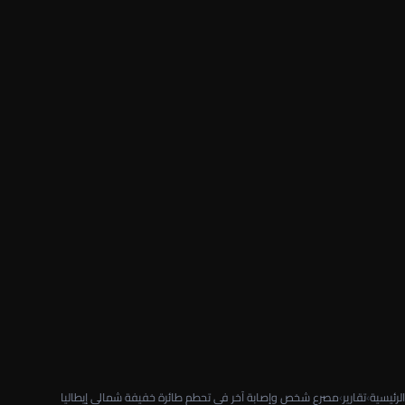
الرئيسية
›
تقارير
›
مصرع شخص وإصابة آخر في تحطم طائرة خفيفة شمالي إيطاليا