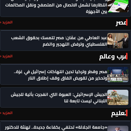
انتظارها تشمل الاتصال من المتصفح ونقل المكالمات
بين الأجهزة
مصر
المزيد ‹
عبد العاطي من عمّان: مصر تتمسك بحقوق الشعب
الفلسطيني وترفض التهجير والضم
عرب وعالم
المزيد ‹
مصر وقطر وتركيا تدين انتهاكات إسرائيل في غزة..
وتحذير من تقويض اتفاق وقف إطلاق النار
الجيش الإسرائيلي: العبوة التي انفجرت بآلية للجيش
اللبناني ليست تابعة لنا
تعليم
المزيد ‹
«جامعة الجلالة» تحتفي بكفاءة جديدة.. تهنئة للدكتور