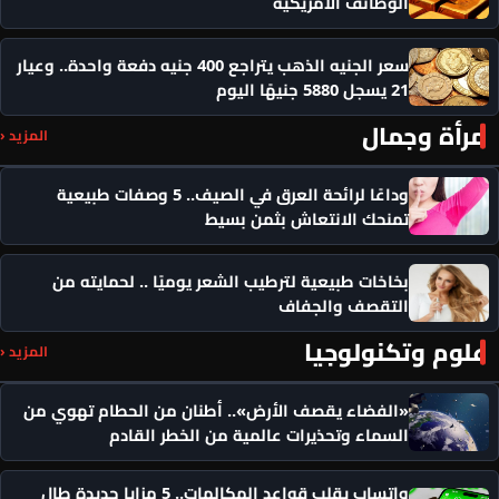
الوظائف الأمريكية
سعر الجنيه الذهب يتراجع 400 جنيه دفعة واحدة.. وعيار
21 يسجل 5880 جنيهًا اليوم
مرأة وجمال
المزيد ‹
وداعًا لرائحة العرق في الصيف.. 5 وصفات طبيعية
تمنحك الانتعاش بثمن بسيط
بخاخات طبيعية لترطيب الشعر يوميًا .. لحمايته من
التقصف والجفاف
علوم وتكنولوجيا
المزيد ‹
«الفضاء يقصف الأرض».. أطنان من الحطام تهوي من
السماء وتحذيرات عالمية من الخطر القادم
واتساب يقلب قواعد المكالمات.. 5 مزايا جديدة طال