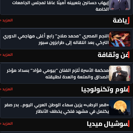
إيهاب حسانين بتعيينه أمينًا عامًا لمجلس الجامعات
الخاصة
رياضة
المزيد ‹
النجم المصري “محمد صلاح” رابع أغلى مهاجمي الدوري
التركي بعد انتقاله إلى طرابزون سبور
فن وثقافة
المزيد ‹
محكمة الأسرة تُلزم الفنان “بيومي فؤاد” بسداد مؤخر
الصداق والمتعة والعدة لطليقته
علوم وتكنولوجيا
المزيد ‹
«قمر الرطب» يزين سماء الوطن العربي اليوم.. بدر صفر
يكتمل في مشهد فلكي يخطف الأنظار
سوشيال ميديا
المزيد ‹