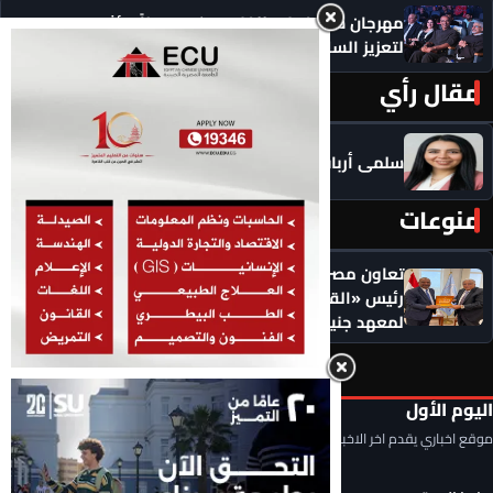
مهرجان سيمفوني للفنون يكرم رموزاً مؤثرة ويدعو
لتعزيز السلام
مقال رأي
المزيد ‹
سلمى أرباب تكتب .. سجون البراءة عن وهم المظلوميه
منوعات
المزيد ‹
تعاون مصري ـ دولي لتعزيز حقوق الإنسان.. لقاء يجمع
رئيس «القومي لحقوق الإنسان» والمدير التنفيذي
لمعهد جنيف
اليوم الأول
موقع اخباري يقدم اخر الاخبار المحلية والعربية والعالمية