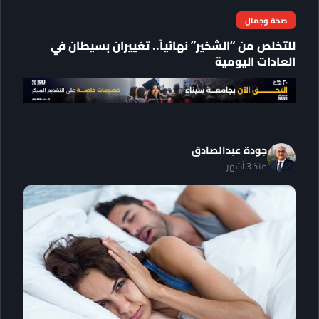
صحة وجمال
للتخلص من “الشخير” نهائياً.. تغييران بسيطان في
العادات اليومية
جودة عبدالصادق
منذ 3 أشهر