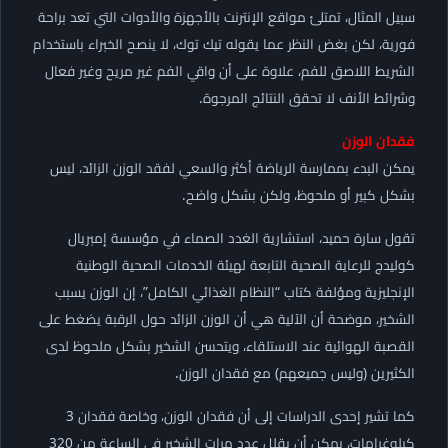
سبيل المثال، تمتلئ مواقع الإنترنت بالأجهزة والأدوات التي تعد براحة
فورية، لكن بغض النظر عما يقوله تيك توك، لا ينصح الخبراء باستخدام
الشريط اللاصق للفم، علاوة على أن واقي الفم غير مريح وغير فعال
وشرائط الأنف لا تحقق النتائج المرجوة.
فقدان الوزن
يمكن البدء بممارسة الرياضة أكثر والسعي لفقد الوزن الزائد، ليس
بشكل كبير أو ملحوظ، ولكن بشكل واضح.
تقول سارة حميد، استشارية الغدد الصماء في مؤسسة إمبريال
كوليدج للرعاية الصحية التابعة لهيئة الخدمات الصحية الوطنية
الإنجليزية ومؤلفة كتاب “النظام الغذائي الكامل”، إن الوزن يسبب
الشخير، موضحة أن الآلية هي أن الوزن الزائد حول الرقبة يضغط على
القصبة الهوائية عند الاستلقاء، ويتحسن الشخير بشكل ملحوظ لدى
الكثيرين (وليس جميعهم) مع فقدان الوزن.
كما تشير إحدى الدراسات إلى أن فقدان الوزن، وخاصة فقدان 3
كيلوغرامات، يمكن أن يقلل عدد مرات الشخير في الساعة من 320