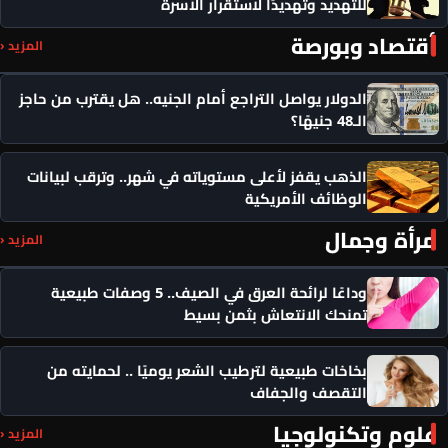
للتهديد وتهديدًا لاستقرار الأسرة
أقتصاد وبورصة
المزيد ‹
الدولار يواصل التراجع أمام الجنيه.. هل يقترب من حاجز
الـ48 جنيهًا؟
الذهب يقفز لأعلى مستوياته في شهر.. وترقب لبيانات
الوظائف الأمريكية
مرأة وجمال
المزيد ‹
وداعًا لرائحة العرق في الصيف.. 5 وصفات طبيعية
تمنحك الانتعاش بثمن بسيط
بخاخات طبيعية لترطيب الشعر يوميًا .. لحمايته من
التقصف والجفاف
علوم وتكنولوجيا
المزيد ‹