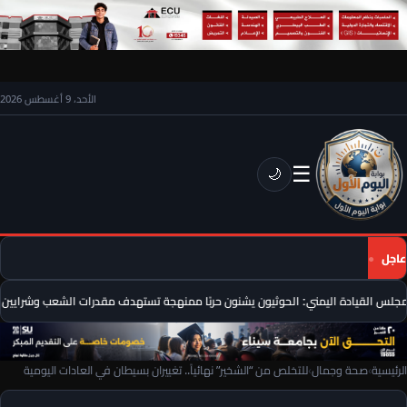
الأحد، 9 أغسطس 2026
☰
🌙
عاجل
لس القيادة اليمني: الحوثيون يشنون حربًا ممنهجة تستهدف مقدرات الشعب وشرايين حي
الرئيسية
›
صحة وجمال
›
للتخلص من “الشخير” نهائياً.. تغييران بسيطان في العادات اليومية