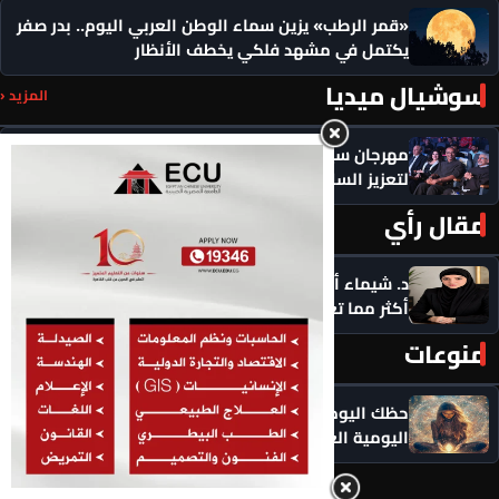
«قمر الرطب» يزين سماء الوطن العربي اليوم.. بدر صفر
يكتمل في مشهد فلكي يخطف الأنظار
سوشيال ميديا
المزيد ‹
مهرجان سيمفوني للفنون يكرم رموزاً مؤثرة ويدعو
لتعزيز السلام
مقال رأي
المزيد ‹
د. شيماء أحمدين تكتب .. حين يعرفك الذكاء الاصطناعي
أكثر مما تعرف نفسك: هل ما زالت اختياراتنا حُرّة؟
منوعات
المزيد ‹
حظك اليوم الاثنين 10 أغسطس .. توقعات الأبراج
اليومية العامة