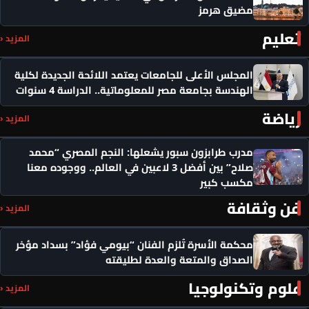
مضيق هرمز
تعليم
المزيد ‹
المجلس الأعلى للجامعات يعتمد اللائحة الجديدة لكلية
الهندسة بجامعة مصر للمعلوماتية.. الدراسة 4 سنوات
رياضة
المزيد ‹
مدرب طرابزون سبور يشعلها: النجم المصري “محمد
صلاح” بين أفضل 3 لاعبين في العالم.. ووجوده معنا
مكسب كبير
فن وثقافة
المزيد ‹
محكمة الأسرة تُلزم الفنان “بيومي فؤاد” بسداد مؤخر
الصداق والمتعة والعدة لطليقته
علوم وتكنولوجيا
المزيد ‹