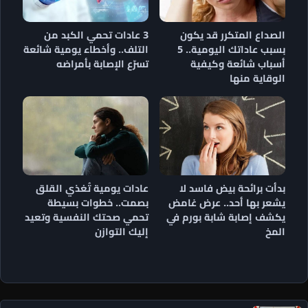
الصداع المتكرر قد يكون
3 عادات تحمي الكبد من
بسبب عاداتك اليومية.. 5
التلف.. وأخطاء يومية شائعة
أسباب شائعة وكيفية
تسرّع الإصابة بأمراضه
الوقاية منها
بدأت برائحة بيض فاسد لا
عادات يومية تُغذي القلق
يشعر بها أحد.. عرض غامض
بصمت.. خطوات بسيطة
يكشف إصابة شابة بورم في
تحمي صحتك النفسية وتعيد
المخ
إليك التوازن