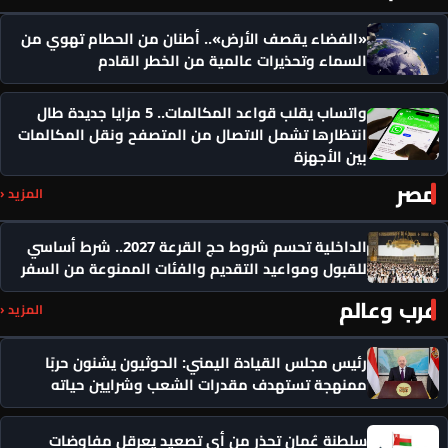
«الفضاء يقصف الأرض».. أطنان من الحطام تهوي من
السماء وتحذيرات عالمية من الخطر القادم
واتساب يقلب قواعد المكالمات.. 5 مزايا جديدة طال
انتظارها تشمل الاتصال من المتصفح ونقل المكالمات
بين الأجهزة
مصر
المزيد ‹
الداخلية تحسم شروط حج القرعة 2027.. شرط أساسي
للقبول ومواعيد التقديم والفئات الممنوعة من السفر
عرب وعالم
المزيد ‹
رئيس مجلس القيادة اليمني: الحوثيون يشنون حربًا
ممنهجة تستهدف مقدرات الشعب وشرايين حياته
سلطنة عُمان تحذر من أي تصعيد يعرقل مفاوضات