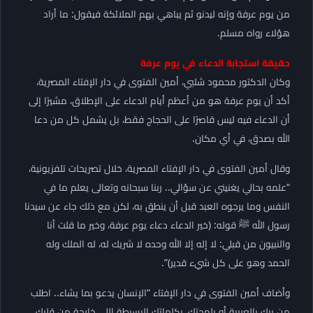
من يوم عرفة وإنه ليدنو ثم يباهي بهم الملائكة فيقول: ما أراد
هؤلاء رواه مسلم.
حقيقة استجابة الدعاء في يوم عرفة
وكان الدكتور محمود شلبي، أمين الفتوى في دار الإفتاء المصرية،
أكد أن يوم عرفة هو من أعظم أيام الدعاء على الإطلاق، مشيرًا إلى
أن الدعاء فيه ليس قاصرًا على الحجاج فقط، بل يشمل كل من دعا
الله بصدق، في أي مكان.
وقال أمين الفتوى في دار الإفتاء المصرية، خلال تصريحات تلفزيونية،
“علمه بحالي يغنيني عن سؤالي.. ربنا سبحانه وتعالى يعلم ما في
النفس وما يرجوه العبد قبل أن ينطق به، لكن مع ذلك جاء عن سيدنا
رسول الله ﷺ قوله: (خير الدعاء دعاء يوم عرفة، وخير ما قلت أنا
والنبيون من قبلي: لا إله إلا الله وحده لا شريك له، له الملك وله
الحمد وهو على كل شيء قدير)”.
وأضاف أمين الفتوى في دار الإفتاء “الإنسان يدعو بما يشاء.. اطلب
من ربك بالعربية أو بلهجتك، بكلماتك البسيطة اللي خارجة من قلبك،