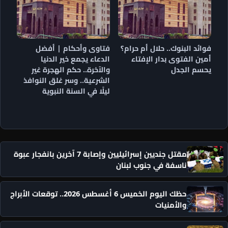
فوائد البنوك.. حلال أم حرام؟
فتاوى وأحكام | أفضل
أمين الفتوى بدار الإفتاء
الدعاء يجمع خير الدنيا
يحسم الجدل
والآخرة.. حكم الهجرة غير
الشرعية.. وسر غلق النوافذ
ليلًا في السنة النبوية
مقتل جنديين إسرائيليين وإصابة 7 آخرين بانفجار عبوة
ناسفة في جنوب لبنان
حظك اليوم الخميس 6 أغسطس 2026.. توقعات الأبراج
والأمنيات