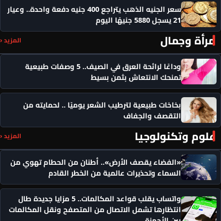
سعر الجنيه الذهب يتراجع 400 جنيه دفعة واحدة.. وعيار
21 يسجل 5880 جنيهًا اليوم
مرأة وجمال
المزيد ‹
وداعًا لرائحة العرق في الصيف.. 5 وصفات طبيعية
تمنحك الانتعاش بثمن بسيط
بخاخات طبيعية لترطيب الشعر يوميًا .. لحمايته من
التقصف والجفاف
علوم وتكنولوجيا
المزيد ‹
«الفضاء يقصف الأرض».. أطنان من الحطام تهوي من
السماء وتحذيرات عالمية من الخطر القادم
واتساب يقلب قواعد المكالمات.. 5 مزايا جديدة طال
انتظارها تشمل الاتصال من المتصفح ونقل المكالمات
بين الأجهزة