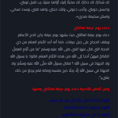
لك شكارًا، لك ذكارًا، لك مخبتًا إليك أوّاها منبيًا، رب تقبل توبتي،
واغسل حوبتي، وأجب دعوتي، وثبّت حجتي، واهد قلبي، وسدد لساني،
واسلل سخيمة صدري».
دعاء يوم عرفة لعائلتي
دعاء يوم عرفة لعائلتي حيث يشهد يوم عرفة ركن الحج الأعظم
ويقف الحجاج على جبل عرفات، كما أنه أحد الأيام العشر من ذي
الحجة التي قال عنها النبي صلى الله عليه وسلم “ما من أيَّامٍ العملُ
الصَّالحُ فيهنَّ أحبُّ إلى اللهِ من هذه الأيَّامِ العشرِ، قالوا: يا رسولَ اللهِ
ولا الجهادُ في سبيلِ اللهِ ؟ فقال رسولُ اللهِ صلَّى اللهُ عليه وسلَّم: ولا
الجهادُ في سبيلِ اللهِ إلَّا رجلًا خرج بنفسِه ومالِه فلم يرجِعْ من ذلك
بشيءٍ”.
ومن أفضل الأدعية دعاء يوم عرفة لعائلتي ومنها:
اللهم احفظ أهلي وأحبتي من كل سوء
اللهم ارزقهم الصحة والعافية
اللهم زد في محبتهم ووئامهم