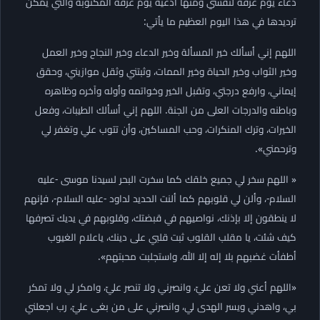
دعاء يوم عرفة لنفسي ومنها أدعية يوم عرفة المكتوبة والتي يمكن
ترديدها في هذا اليوم العظيم ما يأتي:
اللهم إني أسألك خير المسألة وخير الدعاء وخير النجاح وخير العمل
وخير الثواب وخير الحياة وخير الممات، وثبتني وثقل موازيني، وحقق
إيماني، وارفع درجتي، وتقبل الخير وخواتمه وأوله وآخره وظاهره
وباطنه والدرجات العلى من الجنة. اللهم إني أسألك الطيبات، وفعل
الخيرات، وترك المنكرات، وحب المساكين، وأن تتوب علي وتغفر لي
وترحمني».
« اللهم سخر لي جميع خلقك كما سخرت البحر لسيدنا موسى -عليه
السلام-، وألن لي قلوبهم كما ألنت الحديد لداود -عليه السلام-، فإنهم
لا ينطقون إلا بإذنك، نواصيهم في قبضتك، وقلوبهم في يديك تصرفها
كيف شئت، يا مقلب القلوب ثبت قلبي على دينك، ياعلام الغيوب
أطفأت غضبهم بلا إله إلا الله، واستجلبت محبتهم».
«اللهم أعني ولا تعن عليّ، وانصرني ولا تنصر عليّ، وامكر لي ولا تمكر
بي، واهدني ويسر الهدى لي، وانصرني على من بغى عليّ، رب اجعلني