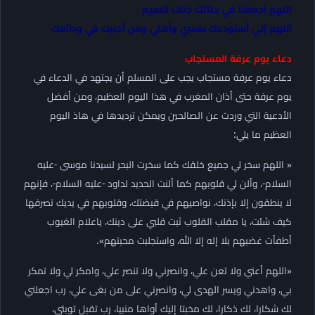
اللهم اجمعنا في جناتك جنات النعيم
اللهم إني أستودعك نفسي وأهلي ومن أحببت في ودائعك
دعاء يوم عرفة المستجاب
دعاء يوم عرفة مستجاب يجب على المسلم أن يجتهد في الدعاء في
يوم عرفة حتى أذان المغرب في هذا اليوم العظيم، ومن أفضل
الأدعية التي وردت عن الصالحين ويمكن ترديدها في هاذ اليوم
العظيم ما يلي:
« اللهم سخر لي جميع خلقك كما سخرت البحر لسيدنا موسى -عليه
السلام-، وألن لي قلوبهم كما ألنت الحديد لداود -عليه السلام-، فإنهم
لا ينطقون إلا بإذنك، نواصيهم في قبضتك، وقلوبهم في يديك تصرفها
كيف شئت، يا مقلب القلوب ثبت قلبي على دينك، ياعلام الغيوب
أطفأت غضبهم بلا إله إلا الله، واستجلبت محبتهم».
«اللهم أعني ولا تعن علي، وانصرني ولا تنصر علي، وامكر لي ولا تمكر
بي، واهدني ويسر الهدى لي، وانصرني على من بغى علي، رب اجعلني
لك شكارا، لك ذكارا، لك مخبتا إليك أواها منبيا، رب تقبل توبتي،