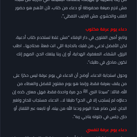
مش لازم صيغة محفوظة أو دعاء من كتاب، لأن الأهم هو حضور
القلب والخشوع، مش الترتيب اللفظي”.
دعاء يوم عرفة مكتوب
وتابع أمين الفتوى في دار الإفتاء “مش غلط تستخدم كتاب أدعية،
لكن الأفضل تدعي من قلبك بالحاجة اللي انت فعلاً محتاجها.. اطلب
الرزق، الشفاء، المغفرة، الهداية، أو إن ربنا يبلغك الحج، المهم إنك
تكون صادق في طلبك”.
وحول استجابة الدعاء، أوضح أن الدعاء في يوم عرفة ليس حكرًا على
من يقف بعرفة فقط، وإنما هو يوم مفتوح للفضل والعطاء من
الله، قائلا: “سيدنا النبي ﷺ حج مرة واحدة فقط، فهل معنى كده إن
دعاؤه لم يُستجب إلا في الحج؟ طبعًا لا.. الدعاء مستجاب للحاج ولغير
الحاج، لمن صام هذا اليوم ودعا الله من بيته، أو تابعه عبر التلفاز، أو
حتى جلس في خلوته يناجي ربه”.
دعاء يوم عرفة لنفسي