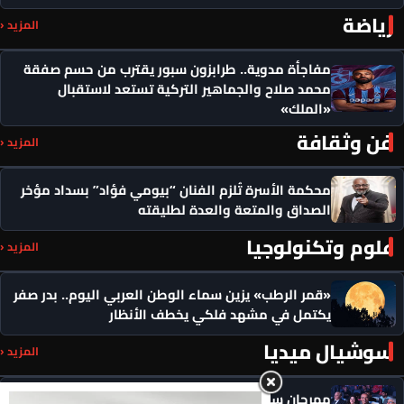
رياضة
المزيد ‹
مفاجأة مدوية.. طرابزون سبور يقترب من حسم صفقة
محمد صلاح والجماهير التركية تستعد لاستقبال
«الملك»
فن وثقافة
المزيد ‹
محكمة الأسرة تُلزم الفنان “بيومي فؤاد” بسداد مؤخر
الصداق والمتعة والعدة لطليقته
علوم وتكنولوجيا
المزيد ‹
«قمر الرطب» يزين سماء الوطن العربي اليوم.. بدر صفر
يكتمل في مشهد فلكي يخطف الأنظار
سوشيال ميديا
المزيد ‹
مهرجان سيمفوني للفنون يكرم رموزاً مؤثرة ويدعو